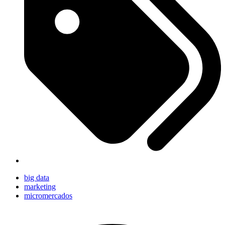
big data
marketing
micromercados