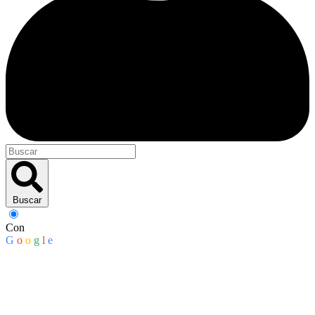
Buscar
Con
G
o
o
g
l
e