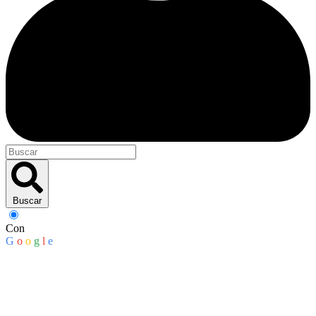
Buscar
Con
G
o
o
g
l
e