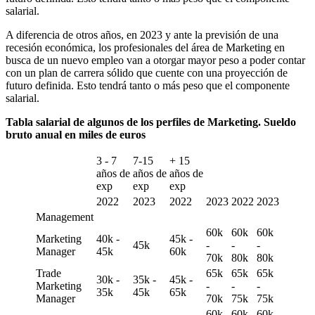
salarial.
A diferencia de otros años, en 2023 y ante la previsión de una
recesión económica, los profesionales del área de Marketing en
busca de un nuevo empleo van a otorgar mayor peso a poder contar
con un plan de carrera sólido que cuente con una proyección de
futuro definida. Esto tendrá tanto o más peso que el componente
salarial.
Tabla salarial de algunos de los perfiles de Marketing. Sueldo
bruto anual en miles de euros
3 - 7
7-15
+ 15
años de
años de
años de
exp
exp
exp
2022
2023
2022
2023
2022
2023
Management
60k
60k
60k
Marketing
40k -
45k -
45k
-
-
-
Manager
45k
60k
70k
80k
80k
Trade
65k
65k
65k
30k -
35k -
45k -
Marketing
-
-
-
35k
45k
65k
Manager
70k
75k
75k
60k
60k
60k