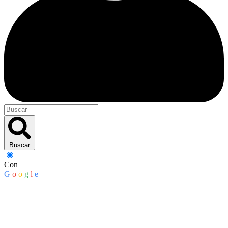
Buscar
Con
G
o
o
g
l
e