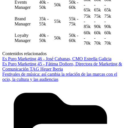
Events
40k -
50k -
50k
-
-
-
Manager
50k
60k
65k
65k
65k
75k
75k
75k
Brand
35k -
55k -
55k
-
-
-
Manager
55k
75k
85k
90k
90k
60k
60k
60k
Loyalty
40k -
50k -
50k
-
-
-
Manager
50k
60k
70k
70k
70k
Contenidos relacionados
Es Puro Marketing 46 - José Cabanas, CMO Estrella Galicia
Es Puro Marketing 45 - Fátima Doñoro, Directora de Marketing &
Comunicación TAG Heuer Iberia
Festivales de música: así cambia la relación de las marcas con el
ocio, la cultura y las audiencias