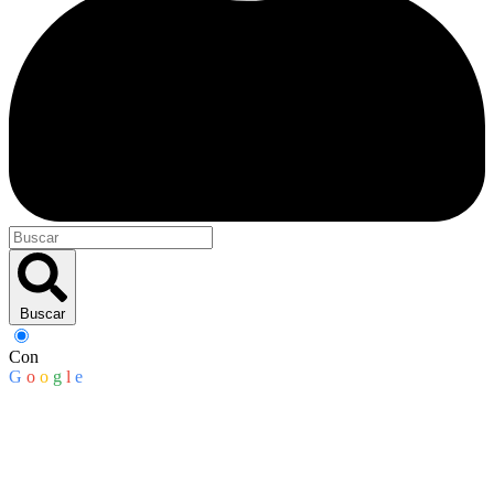
Buscar
Con
G
o
o
g
l
e