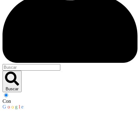
Buscar
Con
G
o
o
g
l
e