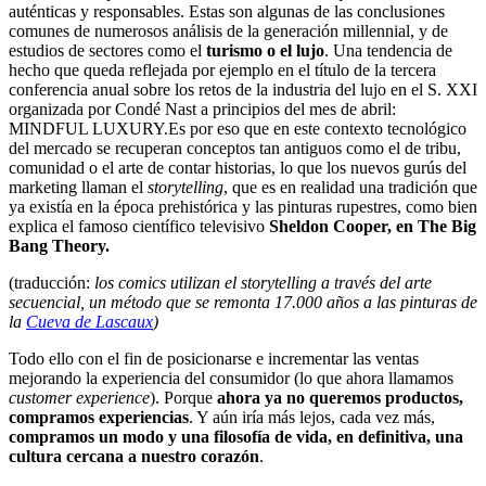
auténticas y responsables. Estas son algunas de las conclusiones
comunes de numerosos análisis de la generación millennial, y de
estudios de sectores como el
turismo o el lujo
. Una tendencia de
hecho que queda reflejada por ejemplo en el título de la tercera
conferencia anual sobre los retos de la industria del lujo en el S. XXI
organizada por Condé Nast a principios del mes de abril:
MINDFUL LUXURY.Es por eso que en este contexto tecnológico
del mercado se recuperan conceptos tan antiguos como el de tribu,
comunidad o el arte de contar historias, lo que los nuevos gurús del
marketing llaman el
storytelling
, que es en realidad una tradición que
ya existía en la época prehistórica y las pinturas rupestres, como bien
explica el famoso científico televisivo
Sheldon Cooper, en The Big
Bang Theory.
(traducción:
los comics utilizan el storytelling a través del arte
secuencial, un método que se remonta 17.000 años a las pinturas de
la
Cueva de Lascaux
)
Todo ello con el fin de posicionarse e incrementar las ventas
mejorando la experiencia del consumidor (lo que ahora llamamos
customer experience
). Porque
ahora ya no queremos productos,
compramos experiencias
. Y aún iría más lejos, cada vez más,
compramos un modo y una filosofía de vida, en definitiva, una
cultura cercana a nuestro corazón
.