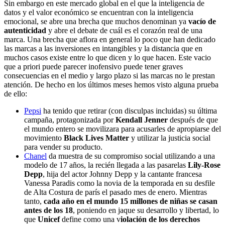
Sin embargo en este mercado global en el que la inteligencia de
datos y el valor económico se encuentran con la inteligencia
emocional, se abre una brecha que muchos denominan ya
vacío de
autenticidad
y abre el debate de cuál es el corazón real de una
marca. Una brecha que aflora en general lo poco que han dedicado
las marcas a las inversiones en intangibles y la distancia que en
muchos casos existe entre lo que dicen y lo que hacen. Este vacio
que a priori puede parecer inofensivo puede tener graves
consecuencias en el medio y largo plazo si las marcas no le prestan
atención. De hecho en los últimos meses hemos visto alguna prueba
de ello:
Pepsi
ha tenido que retirar (con disculpas incluidas) su última
campaña, protagonizada por
Kendall Jenner
después de que
el mundo entero se movilizara para acusarles de apropiarse del
movimiento
Black Lives Matter
y utilizar la justicia social
para vender su producto.
Chanel
da muestra de su compromiso social utilizando a una
modelo de 17 años, la recién llegada a las pasarelas
Lily-Rose
Depp
, hija del actor Johnny Depp y la cantante francesa
Vanessa Paradis como la novia de la temporada en su desfile
de Alta Costura de parís el pasado mes de enero. Mientras
tanto,
cada año en el mundo 15 millones de niñas se casan
antes de los 18
, poniendo en jaque su desarrollo y libertad, lo
que
Unicef
define como una v
iolación de los derechos