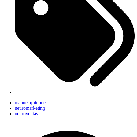
manuel quinones
neuromarketing
neuroventas