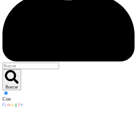
Buscar
Con
G
o
o
g
l
e