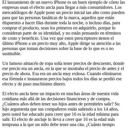
El lanzamiento de un nuevo iPhone es un buen ejemplo de cómo las
empresas usan el efecto ancla para llegar a más consumidores. Los
mercadólogos de Apple pone un precio inicial tan alto como pueden
para que las personas fanáticas de la marca, aquellos que están
dispuestos a hacer filas durante toda la noche, o incluso días, para
comprar el producto, sean los primeros en adquirirlo, porque lo
consideran parte de su identidad, y no están pensando en términos
de costo y beneficio. Una vez que estos prescriptores tienen el
último iPhone a un precio muy alto, Apple dirige su atención a las
personas que toman decisiones sobre la base de lo que es o no
sustituible.
Un famoso almacén de ropa solía tener precios de descuento, donde
ese precio era un ancla, en la que se mostraba el precio de antes y el
precio de ahora. Esa era un ancla muy exitosa. Cuando eliminaron
esa fórmula e instauraron precios bajos todos los días se perdió ese
efecto y de paso muchísimo dinero.
El efecto ancla tiene un impacto en muchas áreas de nuestra vida
cotidiana más allá de las decisiones financieras y de compra.
¿Cuántos años deben tener sus hijos antes de permitirles salir? Su
hijo argumenta que sus compañeros están saliendo a los 14 años,
pero usted fue educado para creer que 16 es la edad mínima para
salir. El efecto de anclaje lo lleva a creer que 16 es la edad más
temprana a la que un niño debe tener una cita. ¿Cuánto tiempo