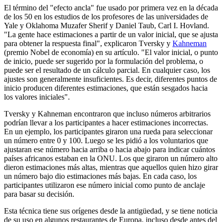
El término del "efecto ancla" fue usado por primera vez en la década
de los 50 en los estudios de los profesores de las universidades de
Yale y Oklahoma Muzafer Sherif y Daniel Taub, Carl I. Hovland.
"La gente hace estimaciones a partir de un valor inicial, que se ajusta
para obtener la respuesta final", explicaron Tversky y
Kahneman
(premio Nobel de economía) en su artículo. "El valor inicial, o punto
de inicio, puede ser sugerido por la formulación del problema, o
puede ser el resultado de un cálculo parcial. En cualquier caso, los
ajustes son generalmente insuficientes. Es decir, diferentes puntos de
inicio producen diferentes estimaciones, que están sesgados hacia
los valores iniciales".
Tversky y Kahneman encontraron que incluso números arbitrarios
podrían llevar a los participantes a hacer estimaciones incorrectas.
En un ejemplo, los participantes giraron una rueda para seleccionar
un número entre 0 y 100. Luego se les pidió a los voluntarios que
ajustaran ese número hacia arriba o hacia abajo para indicar cuántos
países africanos estaban en la ONU. Los que giraron un número alto
dieron estimaciones más altas, mientras que aquellos quien hizo girar
un número bajo dio estimaciones más bajas. En cada caso, los
participantes utilizaron ese número inicial como punto de anclaje
para basar su decisión.
Esta técnica tiene sus orígenes desde la antigüedad, y se tiene noticia
de su uso en algunos restaurantes de Europa, incluso desde antes del