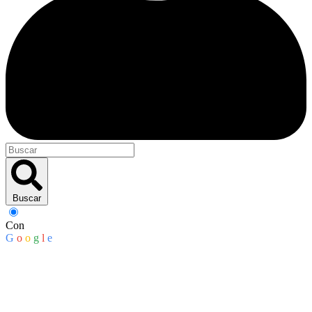
Buscar
Con
G
o
o
g
l
e