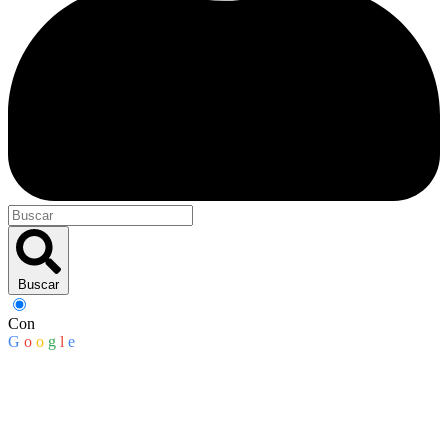
Buscar
Con
G
o
o
g
l
e