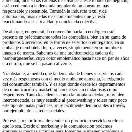
aumentar, incluso las cadenas más reacias a este modelo de negocio,
están cediendo a la demanda popular de un consumo más
responsable y sostenible. También la industria textil y de
automoción, unas de las más contaminantes que ya está
reaccionando a esta realidad y conciencia colectiva.
De ahí que, en general, la conversión hacia lo ecológico esté
presente en prácticamente todas las compañías, bien en su gama de
productos o servicios, en la forma de servirlos o entregarlos, en su
embalaje o embotellado, o, a veces, simplemente en su nombre o
imagen de marca. Sabemos de una archiconocida cadena de
hamburgueserías, cuyo color emblemático hasta hace un par de años
era el rojo, que se ha pasado al verde.
No obstante, a medida que la demanda de bienes y servicios cada
vez más respetuosos con el medio ambiente aumenta, la exigencia
del consumidor también. Y es aquí donde desde los departamentos
de comunicación y marketing han de ser tan cuidadosos como
respetuosos. Tanto los clientes como la propia sociedad, muy bien
interconectada, es muy sensible al greenwashing y tolera muy poco
este tipo de malas prácticas, muy fácilmente denunciables a través,
por ejemplo, de las redes sociales.
Por eso la mejor forma de vender un producto o servicio verde es
que lo sea. Desde el marketing y la comunicación podemos
emprender muchas acciones para fomentar la imagen ecológica y