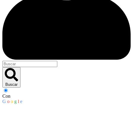
Buscar
Con
G
o
o
g
l
e