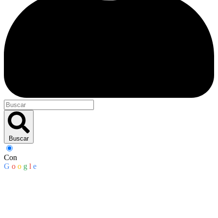
Buscar
Con
G
o
o
g
l
e