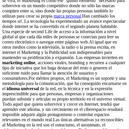
se viva, el Marketing es como ese "quinto elemento" necesario para
sobrevivir en un mundo competitivo donde no sólo las marcas
compiten entre si, sino donde las propias personas también lo
utilizan para crear su propia
marca personal
.Han cambiado los
tiempos si!. La tecnología ha experimentado un avance espectacular
donde internet se ha convertido en el segundo planeta habitable.
Una especie de second Life de acceso a la informacióm a nivel
global al que cada día miles de personas se conectan para leer su
correo electrónico o navegar entre páginas web.Al igual que en
otros medios como la televisión, la radio o la prensa escrita, en
internet el Marketing y la Publicidad son indispensables para
mantender su proliferación y expansión. Las empresas invierten en
marketing online
, acciones virales, branding y recurren a cualquier
tipo de iniciativa que los haga destacar del resto o generen el
suficiente ruido para llamar la atención de usuarios y
consumidores.Por méritos propios, el Marketing es un soporte y una
metodología para la comunicación, que ha conseguido encarnarse en
el
idioma universal
de la red, en la técnica y en la expresión
imprescindible para que personas, empresas y organizaciones
puedan subsistir y articular su propio territorio en el universo virtual.
Todo aquel que quiera sobrevivir y crecer en Internet, tendrá que
aprender este idioma, y sin crecimiento en el ciberespacio resultará
imposible adquirir algún protagonismo o controlar espacios
relevantes en el mundo real.Las únicas alternativas ya reconocibles
al Marketing en la red son el ostracismo, el anonimato, el