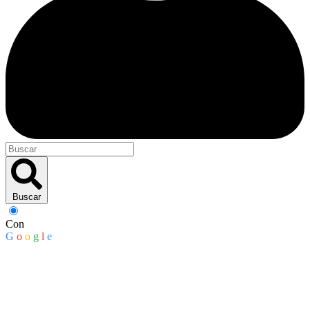
Buscar
Con
G
o
o
g
l
e