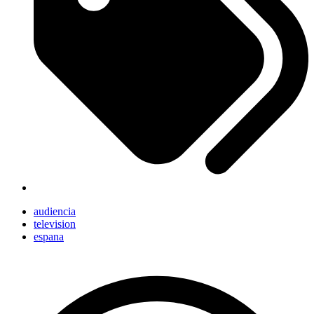
audiencia
television
espana