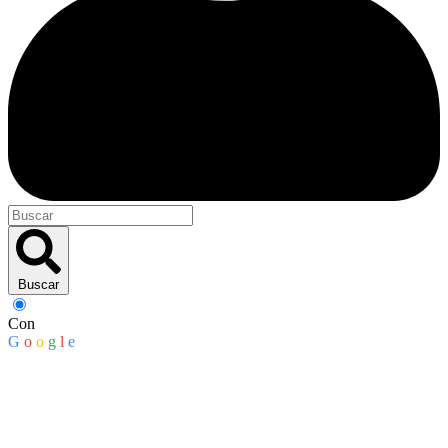
Buscar
Con
G
o
o
g
l
e