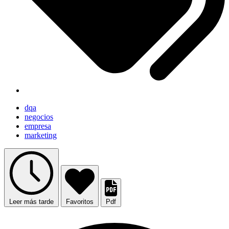
dqa
negocios
empresa
marketing
Leer más tarde
Favoritos
Pdf