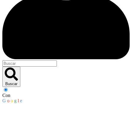
Buscar
Con
G
o
o
g
l
e