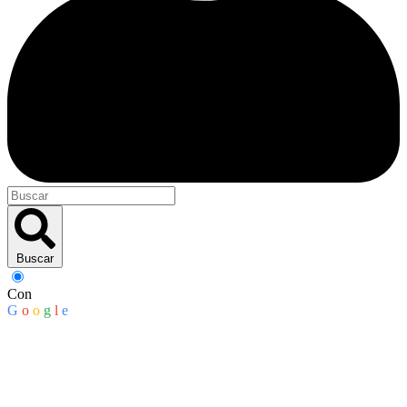
Buscar
Con
G
o
o
g
l
e