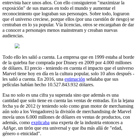
entrevista hace unos años. Con ello consiguieron "maximizar la
exposición" de sus marcas en todo el mundo y aumentar el
reconocimiento que lograban sus personajes. Sobre todo, lograron
que el universo creciese, porque ellos (por una cuestión de riesgo) se
centraban en lo ya popular. Vía licencias, otros se encargaban de dar
a conocer a personajes menos mainstream y creaban nuevas
audiencias.
Todo ello les salió a cuenta. La empresa que en 1999 estaba al borde
de la quiebra fue comprada por Disney en 2009 por 4.000 millones
de dólares. El precio - teniendo en cuenta el impacto que el universo
Marvel tiene hoy en día en la cultura popular, solo 10 años después -
les salió a cuenta. En 2016, una
estimación
señalaba que sus
películas habían hecho 10.527.843.932 dólares.
Esa no solo es una cifra ya superada sino que además es una
cantidad que solo tiene en cuenta las ventas de entradas. En la lejana
fecha ya de 2012 (y teniendo solo como gran motor de merchansing
aún solo a los Vengadores) la división de merchandising de Marvel
movía unos 6.000 millones de dólares en ventas de productos, con
además, como
explicaba
una experta de la industria entonces a
AdAge
, un tirón que era universal y que iba más allá de "edad,
género o etnicidad".