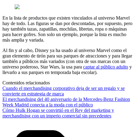
En la lista de productos que existen vinculados al universo Marvel
hay de todo. Las figuras se dan por descontadas, por supuesto, pero
hay también tazas, zapatillas, mochilas, libretas, ropa o máquinas
para hacer gofres. Son solo un ejemplo, porque la lista es mucho
más amplia y variada.
Al fin y al cabo, Disney ya ha usado al universo Marvel como el
gran elemento de tirón para sus parques de atracciones y para llegar
también a públicos más variados (con otra de sus marcas con un
universo poderoso, Star Wars, la usa para
captar al público adulto
y
llevarlo a sus parques en temporada baja escolar).
Contenidos relacionados
Cuando el merchandising corporativo deja de ser un regalo y se
convierte en estrategia de marca
El merchandising del 40 aniversario de la Mercedes-Benz Fashion
Week Madrid conecta a la moda con el público
Cómo Hulk Hogan se convirtió en el Rey del marketing y
merchandising con un imperio comercial sin precedentes