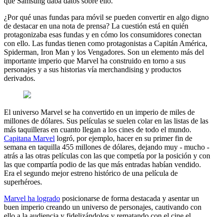
que Samsung daba datos sobre ello.
¿Por qué unas fundas para móvil se pueden convertir en algo digno
de destacar en una nota de prensa? La cuestión está en quién
protagonizaba esas fundas y en cómo los consumidores conectan
con ello. Las fundas tienen como protagonistas a Capitán América,
Spiderman, Iron Man y los Vengadores. Son un elemento más del
importante imperio que Marvel ha construido en torno a sus
personajes y a sus historias vía merchandising y productos
derivados.
El universo Marvel se ha convertido en un imperio de miles de
millones de dólares. Sus películas se suelen colar en las listas de las
más taquilleras en cuanto llegan a los cines de todo el mundo.
Capitana Marvel
logró, por ejemplo, hacer en su primer fin de
semana en taquilla 455 millones de dólares, dejando muy - mucho -
atrás a las otras películas con las que competía por la posición y con
las que compartía podio de las que más entradas habían vendido.
Era el segundo mejor estreno histórico de una película de
superhéroes.
Marvel ha logrado
posicionarse de forma destacada y asentar un
buen imperio creando un universo de personajes, cautivando con
ello a la audiencia y fidelizándolos y rematando con el cine el