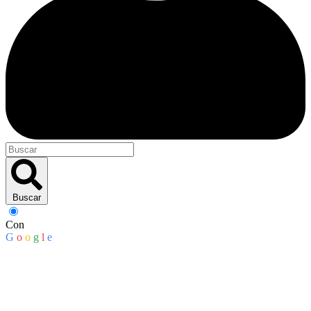
Buscar
Con
G
o
o
g
l
e