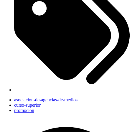
asociacion-de-agencias-de-medios
curso-superior
promocion