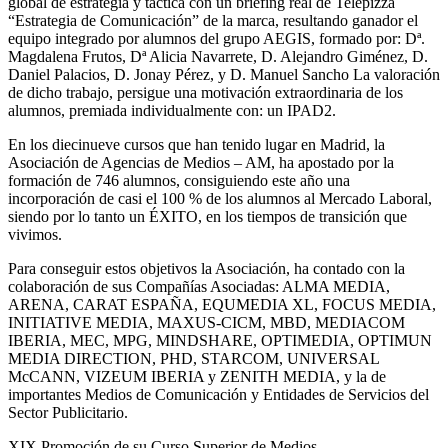
global de estrategia y táctica con un briefing real de Telepizza
“Estrategia de Comunicación” de la marca, resultando ganador el
equipo integrado por alumnos del grupo AEGIS, formado por: Dª.
Magdalena Frutos, Dª Alicia Navarrete, D. Alejandro Giménez, D.
Daniel Palacios, D. Jonay Pérez, y D. Manuel Sancho La valoración
de dicho trabajo, persigue una motivación extraordinaria de los
alumnos, premiada individualmente con: un IPAD2.
En los diecinueve cursos que han tenido lugar en Madrid, la
Asociación de Agencias de Medios – AM, ha apostado por la
formación de 746 alumnos, consiguiendo este año una
incorporación de casi el 100 % de los alumnos al Mercado Laboral,
siendo por lo tanto un ÉXITO, en los tiempos de transición que
vivimos.
Para conseguir estos objetivos la Asociación, ha contado con la
colaboración de sus Compañías Asociadas: ALMA MEDIA,
ARENA, CARAT ESPAÑA, EQUMEDIA XL, FOCUS MEDIA,
INITIATIVE MEDIA, MAXUS-CICM, MBD, MEDIACOM
IBERIA, MEC, MPG, MINDSHARE, OPTIMEDIA, OPTIMUN
MEDIA DIRECTION, PHD, STARCOM, UNIVERSAL
McCANN, VIZEUM IBERIA y ZENITH MEDIA, y la de
importantes Medios de Comunicación y Entidades de Servicios del
Sector Publicitario.
XIX Promoción de su Curso Superior de Medios