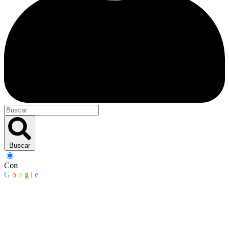
Buscar
Con
G
o
o
g
l
e