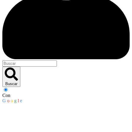
Buscar
Con
G
o
o
g
l
e