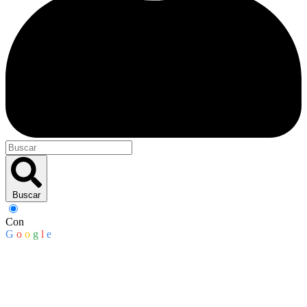
Buscar
Con
G
o
o
g
l
e