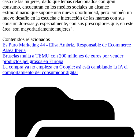
caso de las mujeres, dado que temas relacionados con gran
consumo, encuentran en los medios sociales un alcance
extraordinario que supone una nueva oportunidad, pero también un
nuevo desafío en la escucha e interacción de las marcas con sus
consumidores/as y, especialmente, con sus prescriptores que, en este
área, son mayoritariamente mujeres".
Contenidos relacionados
Es Puro Marketing 44 - Elisa Ambriz, Responsable de Ecommerce
Alsea Iberia
Bruselas multa a TEMU con 200 millones de euros por vender
productos peligrosos en Europa
La compra ya no empieza en Google: así está cambiando la IA el
comportamiento del consumidor digital