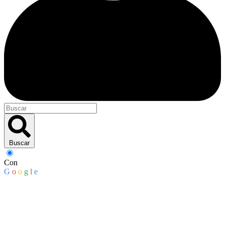
Buscar
Con
G
o
o
g
l
e