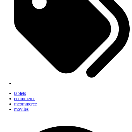
tablets
ecommerce
mcommerce
moviles