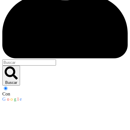
Buscar
Con
G
o
o
g
l
e