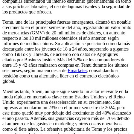
compañías enfrentaron un intenso escrutinio gubernamental en torno
a sus prácticas laborales, el uso de lagunas fiscales y la seguridad de
los productos que ofrecen.
Temu, una de las principales fuerzas emergentes, alcanzó un notable
crecimiento en el primer semestre del año, registrando un valor bruto
de mercancías (GMV) de 20 mil millones de dólares, un aumento
respecto a los 18 mil millones obtenidos el año anterior, según
informes de medios chinos. Su aplicación se posicionó como la más
descargada entre los jóvenes de 18 a 24 años, superando a gigantes
como TikTok y Threads, de acuerdo con datos de Appfigures
citados por Business Insider. Más del 52% de los compradores de
entre 15 y 42 años realizaron compras en Temu durante los últimos
seis meses, según una encuesta de
Emarketer
, consolidando su
posición como una alternativa líder en el comercio electrónico
global.
Mientras tanto, Shein, aunque sigue siendo un actor relevante en la
moda rápida en mercados clave como Estados Unidos y el Reino
Unido, experimenta una desaceleración en su crecimiento. Sus
ingresos aumentaron un 23% en el primer semestre de 2024, pero
este ritmo quedó muy por debajo del crecimiento del 40% alcanzado
el año pasado. Además, sus ganancias cayeron más del 70% debido
al aumento de los gastos en marketing y otros costos operativos,
como el flete aéreo. La ofensiva publicitaria de Temu y los precios