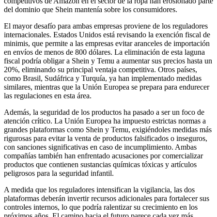
competitivos de Amazon en el sector de la ropa han erosionado parte
del dominio que Shein mantenía sobre los consumidores.
El mayor desafío para ambas empresas proviene de los reguladores
internacionales. Estados Unidos está revisando la exención fiscal de
minimis, que permite a las empresas evitar aranceles de importación
en envíos de menos de 800 dólares. La eliminación de esta laguna
fiscal podría obligar a Shein y Temu a aumentar sus precios hasta un
20%, eliminando su principal ventaja competitiva. Otros países,
como Brasil, Sudáfrica y Turquía, ya han implementado medidas
similares, mientras que la Unión Europea se prepara para endurecer
las regulaciones en esta área.
Además, la seguridad de los productos ha pasado a ser un foco de
atención crítico. La Unión Europea ha impuesto estrictas normas a
grandes plataformas como Shein y Temu, exigiéndoles medidas más
rigurosas para evitar la venta de productos falsificados o inseguros,
con sanciones significativas en caso de incumplimiento. Ambas
compañías también han enfrentado acusaciones por comercializar
productos que contienen sustancias químicas tóxicas y artículos
peligrosos para la seguridad infantil.
A medida que los reguladores intensifican la vigilancia, las dos
plataformas deberán invertir recursos adicionales para fortalecer sus
controles internos, lo que podría ralentizar su crecimiento en los
próximos años. El camino hacia el futuro parece cada vez más