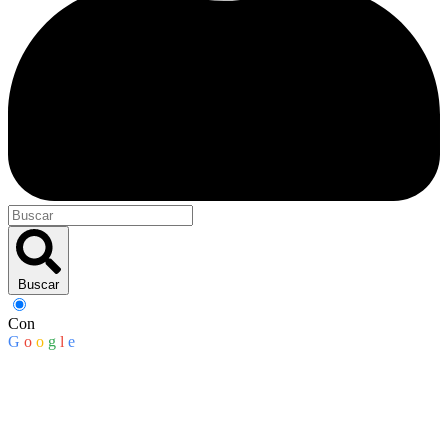
Buscar
Con
G
o
o
g
l
e