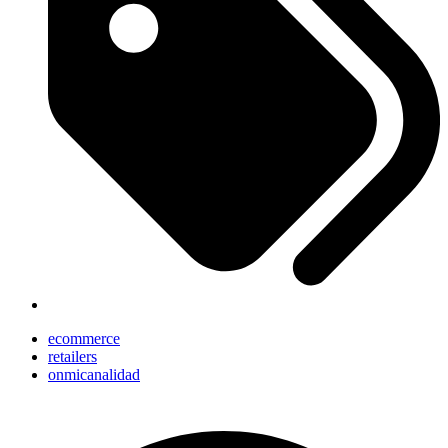
ecommerce
retailers
onmicanalidad