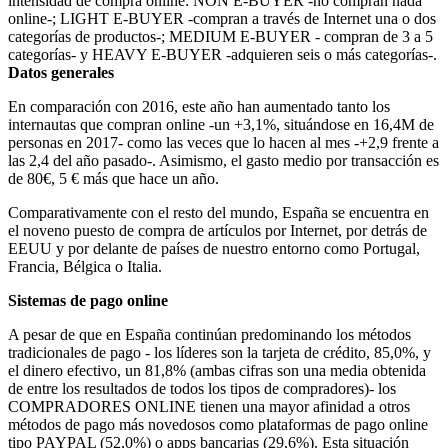
intensidad de compra online: NON E-BUYER -no compran nada
online-; LIGHT E-BUYER -compran a través de Internet una o dos
categorías de productos-; MEDIUM E-BUYER - compran de 3 a 5
categorías- y HEAVY E-BUYER -adquieren seis o más categorías-.
Datos generales
En comparación con 2016, este año han aumentado tanto los
internautas que compran online -un +3,1%, situándose en 16,4M de
personas en 2017- como las veces que lo hacen al mes -+2,9 frente a
las 2,4 del año pasado-. Asimismo, el gasto medio por transacción es
de 80€, 5 € más que hace un año.
Comparativamente con el resto del mundo, España se encuentra en
el noveno puesto de compra de artículos por Internet, por detrás de
EEUU y por delante de países de nuestro entorno como Portugal,
Francia, Bélgica o Italia.
Sistemas de pago online
A pesar de que en España continúan predominando los métodos
tradicionales de pago - los líderes son la tarjeta de crédito, 85,0%, y
el dinero efectivo, un 81,8% (ambas cifras son una media obtenida
de entre los resultados de todos los tipos de compradores)- los
COMPRADORES ONLINE tienen una mayor afinidad a otros
métodos de pago más novedosos como plataformas de pago online
tipo PAYPAL (52,0%) o apps bancarias (29,6%). Esta situación