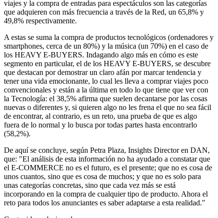
viajes y la compra de entradas para espectáculos son las categorías
que adquieren con más frecuencia a través de la Red, un 65,8% y
49,8% respectivamente.
A estas se suma la compra de productos tecnológicos (ordenadores y
smartphones, cerca de un 80%) y la música (un 70%) en el caso de
los HEAVY E-BUYERS. Indagando algo más en cómo es este
segmento en particular, el de los HEAVY E-BUYERS, se descubre
que destacan por demostrar un claro afán por marcar tendencia y
tener una vida emocionante, lo cual les lleva a comprar viajes poco
convencionales y están a la última en todo lo que tiene que ver con
la Tecnología: el 38,5% afirma que suelen decantarse por las cosas
nuevas o diferentes y, si quieren algo no les frena el que no sea fácil
de encontrar, al contrario, es un reto, una prueba de que es algo
fuera de lo normal y lo busca por todas partes hasta encontrarlo
(58,2%).
De aquí se concluye, según Petra Plaza, Insights Director en DAN,
que: "El análisis de esta información no ha ayudado a constatar que
el E-COMMERCE no es el futuro, es el presente; que no es cosa de
unos cuantos, sino que es cosa de muchos; y que no es solo para
unas categorías concretas, sino que cada vez más se está
incorporando en la compra de cualquier tipo de producto. Ahora el
reto para todos los anunciantes es saber adaptarse a esta realidad."