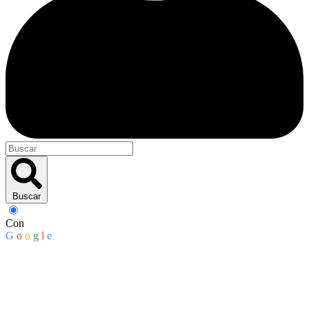
Buscar
Con
G
o
o
g
l
e