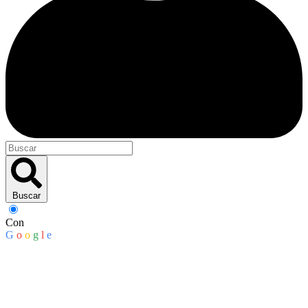
Buscar
Con
G
o
o
g
l
e