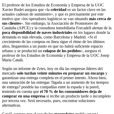
El profesor de los Estudios de Economía y Empresa de la UOC
Xavier Budet asegura que «la
celeridad
es un factor clave en las
actuales cadenas de suministro», y que es precisamente por este
motivo que «los operadores logísticos se van situando
más cerca de
sus clientes
». Sin embargo, la Asociación de Promotores de
Cataluña (APCE) y la consultora inmobiliaria Forcadell alertan de la
poca disponibilidad de naves industriales
en los lugares donde la
demanda es más elevada, como Barcelona y Madrid. «Si el
crecimiento de las compras en línea sigue el ritmo de los últimos
años, llegaremos a un punto en que no habrá suficiente espacio
urbano y se producirá un
colapso de los pedidos
», asegura el
profesor de los Estudios de Economía y Empresa de la UOC Josep
Maria Català.
Según un informe de Zetes, hoy en día las empresas líderes del
mercado
solo tardan veinte minutos en preparar un encargo
y
garantizan una entrega completa en el primer intento. Ahora bien,
una saturación de las entregas ?ligada a un aumento de los tiempos
de entrega? pondría las compañías entre la espada y la pared,
teniendo en cuenta que
el 78 % de los consumidores deja de
comprar en una empresa
si recibe un producto tarde o incompleto
por tercera vez. Será necesario, pues, encontrar soluciones
alternativas.
Català asegura que el uso de los
macrodatos
podría ser una