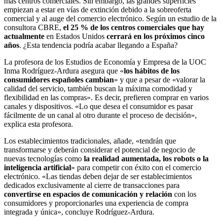
más centros comerciales. Sin embargo, las grandes superficies
empiezan a estar en vías de extinción debido a la sobreoferta
comercial y al auge del comercio electrónico. Según un estudio de la
consultora CBRE,
el 25 % de los centros comerciales que hay
actualmente
en Estados Unidos
cerrará en los próximos cinco
años
. ¿Esta tendencia podría acabar llegando a España?
La profesora de los Estudios de Economía y Empresa de la UOC
Inma Rodríguez-Ardura asegura que «
los hábitos de los
consumidores españoles cambian
» y que a pesar de «valorar la
calidad del servicio, también buscan la máxima comodidad y
flexibilidad en las compras». Es decir, prefieren comprar en varios
canales y dispositivos. «Lo que desea el consumidor es pasar
fácilmente de un canal al otro durante el proceso de decisión»,
explica esta profesora.
Los establecimientos tradicionales, añade, «tendrán que
transformarse y deberán considerar el potencial de negocio de
nuevas tecnologías como
la realidad aumentada, los robots o la
inteligencia artificial
» para competir con éxito con el comercio
electrónico. «Las tiendas deben dejar de ser establecimientos
dedicados exclusivamente al cierre de transacciones para
convertirse en espacios de comunicación y relación
con los
consumidores y proporcionarles una experiencia de compra
integrada y única», concluye Rodríguez-Ardura.