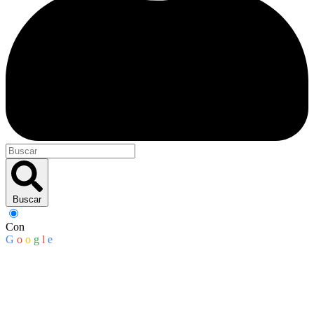
Buscar
Con
G
o
o
g
l
e