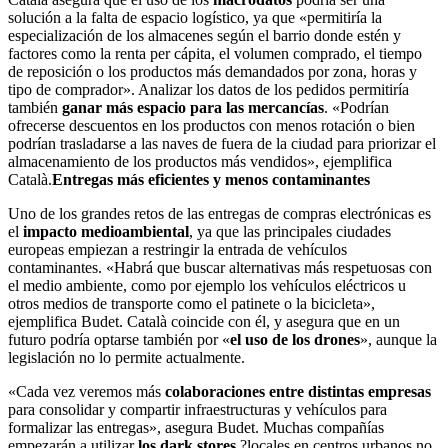
solución a la falta de espacio logístico, ya que «permitiría la
especialización de los almacenes según el barrio donde estén y
factores como la renta per cápita, el volumen comprado, el tiempo
de reposición o los productos más demandados por zona, horas y
tipo de comprador». Analizar los datos de los pedidos permitiría
también
ganar más espacio para las mercancías
. «Podrían
ofrecerse descuentos en los productos con menos rotación o bien
podrían trasladarse a las naves de fuera de la ciudad para priorizar el
almacenamiento de los productos más vendidos», ejemplifica
Català.
Entregas más eficientes y menos contaminantes
Uno de los grandes retos de las entregas de compras electrónicas es
el
impacto medioambiental
, ya que las principales ciudades
europeas empiezan a restringir la entrada de vehículos
contaminantes. «Habrá que buscar alternativas más respetuosas con
el medio ambiente, como por ejemplo los vehículos eléctricos u
otros medios de transporte como el patinete o la bicicleta»,
ejemplifica Budet. Català coincide con él, y asegura que en un
futuro podría optarse también por «
el uso de los drones
», aunque la
legislación no lo permite actualmente.
«Cada vez veremos más
colaboraciones entre distintas empresas
para consolidar y compartir infraestructuras y vehículos para
formalizar las entregas», asegura Budet. Muchas compañías
empezarán a utilizar
los dark stores
?locales en centros urbanos no