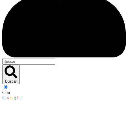
Buscar
Con
G
o
o
g
l
e