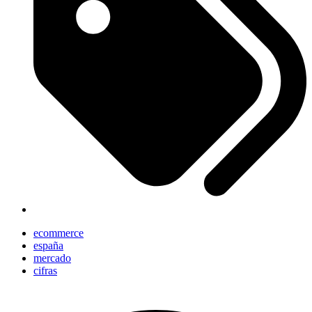
ecommerce
españa
mercado
cifras