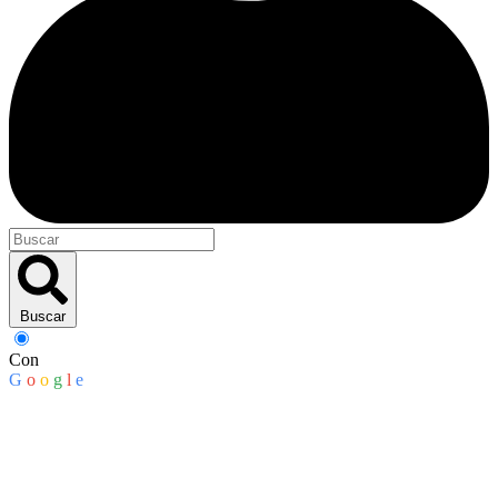
Buscar
Con
G
o
o
g
l
e