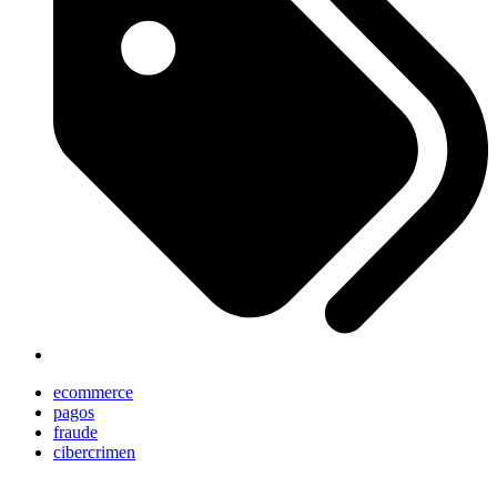
ecommerce
pagos
fraude
cibercrimen