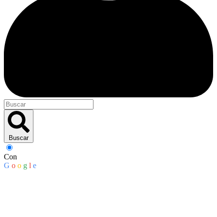
Buscar
Con
G
o
o
g
l
e