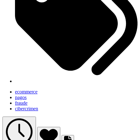
ecommerce
pagos
fraude
cibercrimen