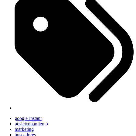
google-instant
posiciconamiento
marketing
buscadores