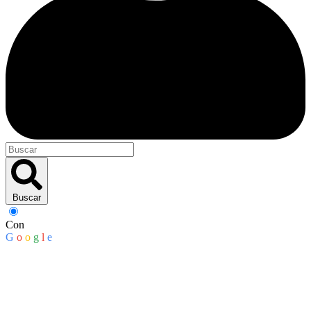
Buscar
Con
G
o
o
g
l
e