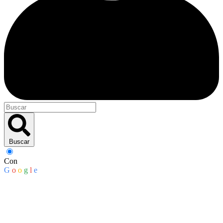
Buscar
Con
G
o
o
g
l
e