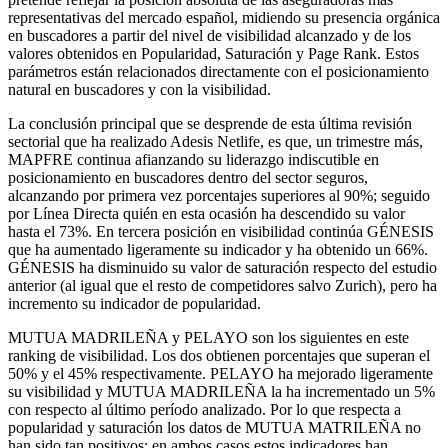
representativas del mercado español, midiendo su presencia orgánica
en buscadores a partir del nivel de visibilidad alcanzado y de los
valores obtenidos en Popularidad, Saturación y Page Rank. Estos
parámetros están relacionados directamente con el posicionamiento
natural en buscadores y con la visibilidad.
La conclusión principal que se desprende de esta última revisión
sectorial que ha realizado Adesis Netlife, es que, un trimestre más,
MAPFRE continua afianzando su liderazgo indiscutible en
posicionamiento en buscadores dentro del sector seguros,
alcanzando por primera vez porcentajes superiores al 90%; seguido
por Línea Directa quién en esta ocasión ha descendido su valor
hasta el 73%. En tercera posición en visibilidad continúa GÉNESIS
que ha aumentado ligeramente su indicador y ha obtenido un 66%.
GÉNESIS ha disminuido su valor de saturación respecto del estudio
anterior (al igual que el resto de competidores salvo Zurich), pero ha
incremento su indicador de popularidad.
MUTUA MADRILEÑA y PELAYO son los siguientes en este
ranking de visibilidad. Los dos obtienen porcentajes que superan el
50% y el 45% respectivamente. PELAYO ha mejorado ligeramente
su visibilidad y MUTUA MADRILEÑA la ha incrementado un 5%
con respecto al último período analizado. Por lo que respecta a
popularidad y saturación los datos de MUTUA MATRILEÑA no
han sido tan positivos: en ambos casos estos indicadores han