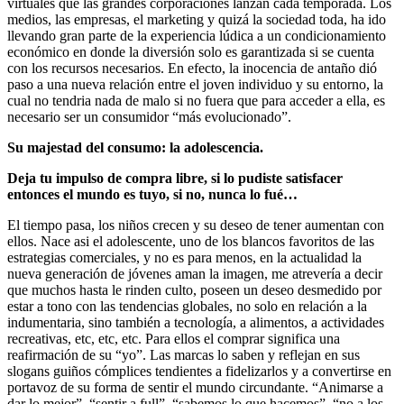
virtuales que las grandes corporaciones lanzan cada temporada. Los
medios, las empresas, el marketing y quizá la sociedad toda, ha ido
llevando gran parte de la experiencia lúdica a un condicionamiento
económico en donde la diversión solo es garantizada si se cuenta
con los recursos necesarios. En efecto, la inocencia de antaño dió
paso a una nueva relación entre el joven individuo y su entorno, la
cual no tendria nada de malo si no fuera que para acceder a ella, es
necesario ser un consumidor “más evolucionado”.
Su majestad del consumo: la adolescencia.
Deja tu impulso de compra libre, si lo pudiste satisfacer
entonces el mundo es tuyo, si no, nunca lo fué…
El tiempo pasa, los niños crecen y su deseo de tener aumentan con
ellos. Nace asi el adolescente, uno de los blancos favoritos de las
estrategias comerciales, y no es para menos, en la actualidad la
nueva generación de jóvenes aman la imagen, me atrevería a decir
que muchos hasta le rinden culto, poseen un deseo desmedido por
estar a tono con las tendencias globales, no solo en relación a la
indumentaria, sino también a tecnología, a alimentos, a actividades
recreativas, etc, etc, etc. Para ellos el comprar significa una
reafirmación de su “yo”. Las marcas lo saben y reflejan en sus
slogans guiños cómplices tendientes a fidelizarlos y a convertirse en
portavoz de su forma de sentir el mundo circundante. “Animarse a
dar lo mejor”, “sentir a full”, “sabemos lo que hacemos”, “no a los