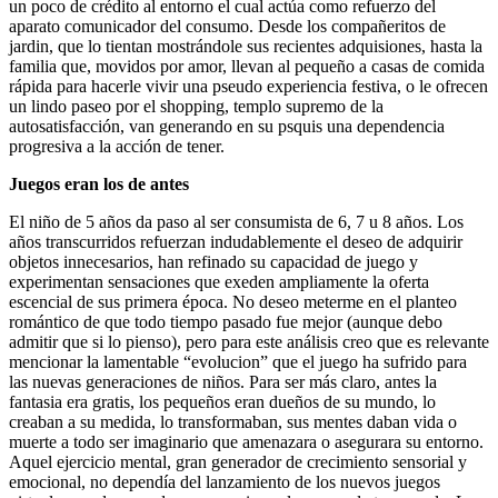
un poco de crédito al entorno el cual actúa como refuerzo del
aparato comunicador del consumo. Desde los compañeritos de
jardin, que lo tientan mostrándole sus recientes adquisiones, hasta la
familia que, movidos por amor, llevan al pequeño a casas de comida
rápida para hacerle vivir una pseudo experiencia festiva, o le ofrecen
un lindo paseo por el shopping, templo supremo de la
autosatisfacción, van generando en su psquis una dependencia
progresiva a la acción de tener.
Juegos eran los de antes
El niño de 5 años da paso al ser consumista de 6, 7 u 8 años. Los
años transcurridos refuerzan indudablemente el deseo de adquirir
objetos innecesarios, han refinado su capacidad de juego y
experimentan sensaciones que exeden ampliamente la oferta
escencial de sus primera época. No deseo meterme en el planteo
romántico de que todo tiempo pasado fue mejor (aunque debo
admitir que si lo pienso), pero para este análisis creo que es relevante
mencionar la lamentable “evolucion” que el juego ha sufrido para
las nuevas generaciones de niños. Para ser más claro, antes la
fantasia era gratis, los pequeños eran dueños de su mundo, lo
creaban a su medida, lo transformaban, sus mentes daban vida o
muerte a todo ser imaginario que amenazara o asegurara su entorno.
Aquel ejercicio mental, gran generador de crecimiento sensorial y
emocional, no dependía del lanzamiento de los nuevos juegos