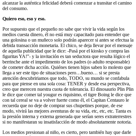
alcanzar la auténtica felicidad deberá comenzar a transitar el camino
del consumo.
Quiero eso, eso y eso.
Por supuesto que el pequeño no sabe que vivir la vida según los
medios cuesta dinero, él no está muy capacitado para entender que
una golosina o un muñeco solo podrán aparecer si antes se efectua la
debida transacción monetaria. El chico, se deja llevar por el mensaje
de aquella publicidad que le dice: -Pasá por el kiosko y compra las
figuritas YA!”- y la invitación es tan seductora que resulta lógico el
berrinche ante el impedimento de los padres (o adulto responsable)
de cometer dicha acción. Quiénes tienen hijos saben lo molesto que
llega a ser este tipo de situaciones pero…bueno… si se presta
atención descubririamos que todo, TODO, su mundo se confabula
para que piense en una sola cosa: TENER y desde esa perspectiva,
creo que merecen nuestra cuota de tolerancia. El dinosaurio Plin Plin
le dice que comer tal yougur es riquisimo, el tigre Boing le dice que
con tal cereal se va a volver fuerte como él, el Capitan Centauro le
recuerda que no deje de comprar sus chupetines porque, de ese
modo, vivirá las mejores aventuras de su vida, etc, etc, etc. Tanta es
la presión interna y externa generada que serían seres extraterrestres
si no manifestaran su insatisfacción de modo absolutamente notoria.
Los medios presionan al niño, es cierto, pero también hay que darle