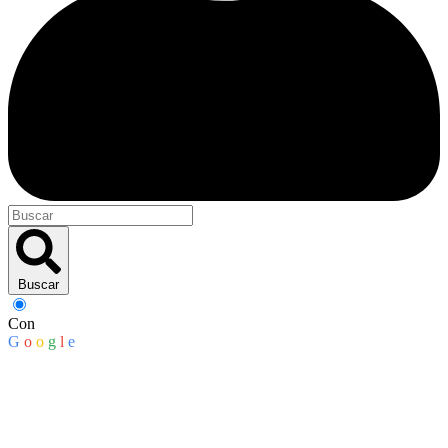
Buscar
Con
G
o
o
g
l
e