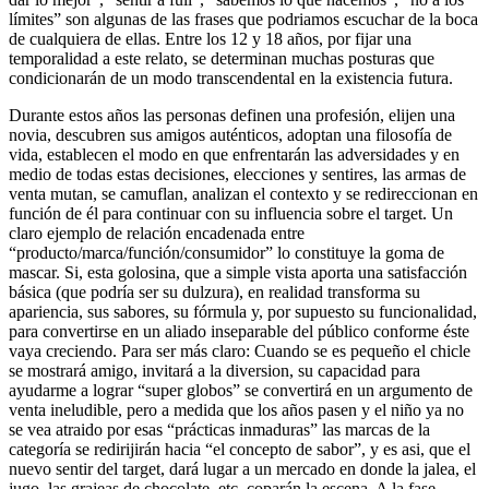
límites” son algunas de las frases que podriamos escuchar de la boca
de cualquiera de ellas. Entre los 12 y 18 años, por fijar una
temporalidad a este relato, se determinan muchas posturas que
condicionarán de un modo transcendental en la existencia futura.
Durante estos años las personas definen una profesión, elijen una
novia, descubren sus amigos auténticos, adoptan una filosofía de
vida, establecen el modo en que enfrentarán las adversidades y en
medio de todas estas decisiones, elecciones y sentires, las armas de
venta mutan, se camuflan, analizan el contexto y se redireccionan en
función de él para continuar con su influencia sobre el target. Un
claro ejemplo de relación encadenada entre
“producto/marca/función/consumidor” lo constituye la goma de
mascar. Si, esta golosina, que a simple vista aporta una satisfacción
básica (que podría ser su dulzura), en realidad transforma su
apariencia, sus sabores, su fórmula y, por supuesto su funcionalidad,
para convertirse en un aliado inseparable del público conforme éste
vaya creciendo. Para ser más claro: Cuando se es pequeño el chicle
se mostrará amigo, invitará a la diversion, su capacidad para
ayudarme a lograr “super globos” se convertirá en un argumento de
venta ineludible, pero a medida que los años pasen y el niño ya no
se vea atraido por esas “prácticas inmaduras” las marcas de la
categoría se redirijirán hacia “el concepto de sabor”, y es asi, que el
nuevo sentir del target, dará lugar a un mercado en donde la jalea, el
jugo, las grajeas de chocolate, etc. coparán la escena. A la fase