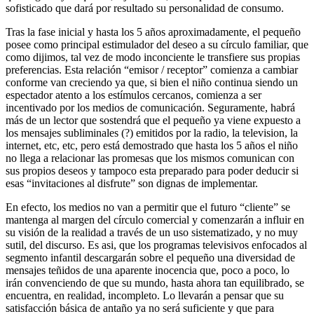
sofisticado que dará por resultado su personalidad de consumo.
Tras la fase inicial y hasta los 5 años aproximadamente, el pequeño
posee como principal estimulador del deseo a su círculo familiar, que
como dijimos, tal vez de modo inconciente le transfiere sus propias
preferencias. Esta relación “emisor / receptor” comienza a cambiar
conforme van creciendo ya que, si bien el niño continua siendo un
espectador atento a los estímulos cercanos, comienza a ser
incentivado por los medios de comunicación. Seguramente, habrá
más de un lector que sostendrá que el pequeño ya viene expuesto a
los mensajes subliminales (?) emitidos por la radio, la television, la
internet, etc, etc, pero está demostrado que hasta los 5 años el niño
no llega a relacionar las promesas que los mismos comunican con
sus propios deseos y tampoco esta preparado para poder deducir si
esas “invitaciones al disfrute” son dignas de implementar.
En efecto, los medios no van a permitir que el futuro “cliente” se
mantenga al margen del círculo comercial y comenzarán a influir en
su visión de la realidad a través de un uso sistematizado, y no muy
sutil, del discurso. Es asi, que los programas televisivos enfocados al
segmento infantil descargarán sobre el pequeño una diversidad de
mensajes teñidos de una aparente inocencia que, poco a poco, lo
irán convenciendo de que su mundo, hasta ahora tan equilibrado, se
encuentra, en realidad, incompleto. Lo llevarán a pensar que su
satisfacción básica de antaño ya no será suficiente y que para