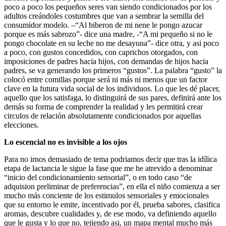
poco a poco los pequeños seres van siendo condicionados por los
adultos creándoles costumbres que van a sembrar la semilla del
consumidor modelo. –“Al biberon de mi nene le pongo azucar
porque es más sabrozo”- dice una madre, -“A mi pequeño si no le
pongo chocolate en su leche no me desayuna”- dice otra, y asi poco
a poco, con gustos concedidos, con caprichos otorgados, con
imposiciones de padres hacia hijos, con demandas de hijos hacia
padres, se va generando los primeros “gustos”. La palabra “gusto” la
colocó entre comillas porque será ni más ni menos que un factor
clave en la futura vida social de los individuos. Lo que les dé placer,
aquello que los satisfaga, lo distinguirá de sus pares, definirá ante los
demás su forma de comprender la realidad y les permitirá crear
circulos de relación absolutamente condicionados por aquellas
elecciones.
Lo escencial no es invisible a los ojos
Para no irnos demasiado de tema podriamos decir que tras la idílica
etapa de lactancia le sigue la fase que me he atrevido a denominar
“inicio del condicionamiento sensorial”, o en todo caso “de
adquision preliminar de preferencias”, en ella el niño comienza a ser
mucho más conciente de los estimulos sensoriales y emocionales
que su entorno le emite, incentivado por él, prueba sabores, clasifica
aromas, descubre cualidades y, de ese modo, va definiendo aquello
que le gusta y lo que no, tejiendo asi, un mapa mental mucho más