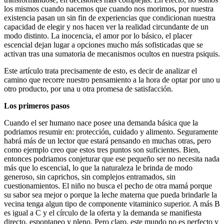
los mismos cuando nacemos que cuando nos morimos, por nuestra
existencia pasan un sin fin de experiencias que condicionan nuestra
capacidad de elegir y nos hacen ver la realidad circundante de un
modo distinto. La inocencia, el amor por lo básico, el placer
escencial dejan lugar a opciones mucho más sofisticadas que se
activan tras una sumatoria de mecanismos ocultos en nuestra psiquis.
Este artículo trata precisamente de esto, es decir de analizar el
camino que recorre nuestro pensamiento a la hora de optar por uno u
otro producto, por una u otra promesa de satisfacción.
Los primeros pasos
Cuando el ser humano nace posee una demanda básica que la
podriamos resumir en: protección, cuidado y alimento. Seguramente
habrá más de un lector que estará pensando en muchas otras, pero
como ejemplo creo que estos tres puntos son suficientes. Bien,
entonces podriamos conjeturar que ese pequeño ser no necesita nada
más que lo escencial, lo que la naturaleza le brinda de modo
generoso, sin caprichos, sin complejos entramados, sin
cuestionamientos. El niño no busca el pecho de otra mamá porque
su sabor sea mejor o porque la leche materna que pueda brindarle la
vecina tenga algun tipo de componente vitaminico superior. A más B
es igual a C y el círculo de la oferta y la demanda se manifiesta
directo, espontaneo y pleno. Pero claro, este mundo no es perfecto y