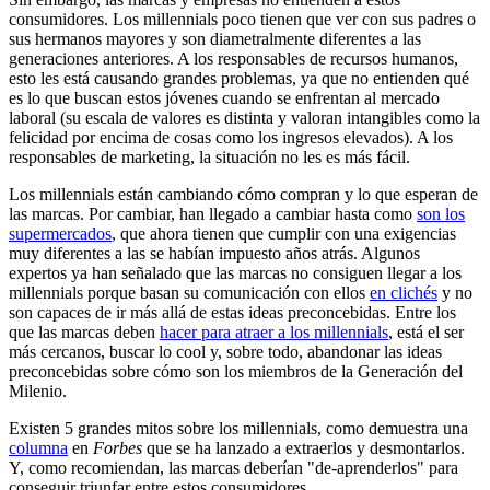
consumidores. Los millennials poco tienen que ver con sus padres o
sus hermanos mayores y son diametralmente diferentes a las
generaciones anteriores. A los responsables de recursos humanos,
esto les está causando grandes problemas, ya que no entienden qué
es lo que buscan estos jóvenes cuando se enfrentan al mercado
laboral (su escala de valores es distinta y valoran intangibles como la
felicidad por encima de cosas como los ingresos elevados). A los
responsables de marketing, la situación no les es más fácil.
Los millennials están cambiando cómo compran y lo que esperan de
las marcas. Por cambiar, han llegado a cambiar hasta como
son los
supermercados
, que ahora tienen que cumplir con una exigencias
muy diferentes a las se habían impuesto años atrás. Algunos
expertos ya han señalado que las marcas no consiguen llegar a los
millennials porque basan su comunicación con ellos
en clichés
y no
son capaces de ir más allá de estas ideas preconcebidas. Entre los
que las marcas deben
hacer para atraer a los millennials
, está el ser
más cercanos, buscar lo cool y, sobre todo, abandonar las ideas
preconcebidas sobre cómo son los miembros de la Generación del
Milenio.
Existen 5 grandes mitos sobre los millennials, como demuestra una
columna
en
Forbes
que se ha lanzado a extraerlos y desmontarlos.
Y, como recomiendan, las marcas deberían "de-aprenderlos" para
conseguir triunfar entre estos consumidores.