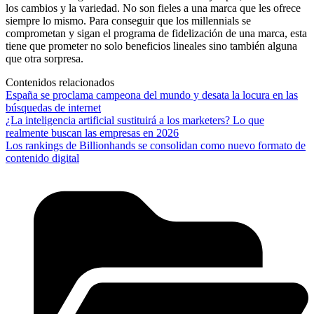
los cambios y la variedad. No son fieles a una marca que les ofrece
siempre lo mismo. Para conseguir que los millennials se
comprometan y sigan el programa de fidelización de una marca, esta
tiene que prometer no solo beneficios lineales sino también alguna
que otra sorpresa.
Contenidos relacionados
España se proclama campeona del mundo y desata la locura en las
búsquedas de internet
¿La inteligencia artificial sustituirá a los marketers? Lo que
realmente buscan las empresas en 2026
Los rankings de Billionhands se consolidan como nuevo formato de
contenido digital