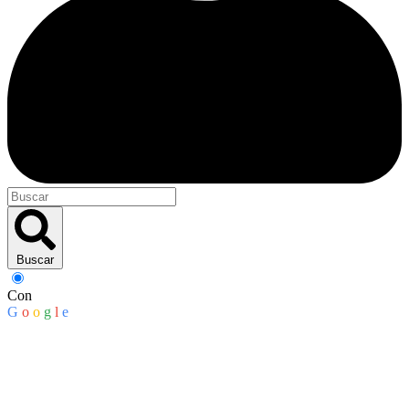
Buscar
Con
G
o
o
g
l
e