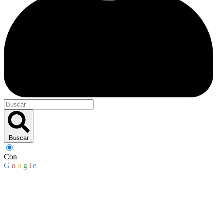
Buscar
Con
G
o
o
g
l
e