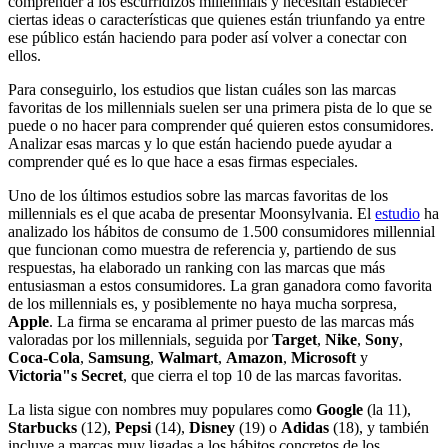
comprender a los escurridizos millennials y necesitan establecer
ciertas ideas o características que quienes están triunfando ya entre
ese público están haciendo para poder así volver a conectar con
ellos.
Para conseguirlo, los estudios que listan cuáles son las marcas
favoritas de los millennials suelen ser una primera pista de lo que se
puede o no hacer para comprender qué quieren estos consumidores.
Analizar esas marcas y lo que están haciendo puede ayudar a
comprender qué es lo que hace a esas firmas especiales.
Uno de los últimos estudios sobre las marcas favoritas de los
millennials es el que acaba de presentar Moonsylvania. El
estudio
ha
analizado los hábitos de consumo de 1.500 consumidores millennial
que funcionan como muestra de referencia y, partiendo de sus
respuestas, ha elaborado un ranking con las marcas que más
entusiasman a estos consumidores. La gran ganadora como favorita
de los millennials es, y posiblemente no haya mucha sorpresa,
Apple
. La firma se encarama al primer puesto de las marcas más
valoradas por los millennials, seguida por
Target
,
Nike
,
Sony
,
Coca-Cola
,
Samsung
,
Walmart
,
Amazon
,
Microsoft
y
Victoria"s Secret
, que cierra el top 10 de las marcas favoritas.
La lista sigue con nombres muy populares como
Google
(la 11),
Starbucks
(12),
Pepsi
(14),
Disney
(19) o
Adidas
(18), y también
incluye a marcas muy ligadas a los hábitos concretos de los