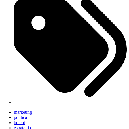
marketing
politica
boicot
estrategia