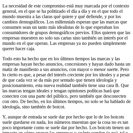
La necesidad de este compromiso está muy marcada por el contexto
general, en el que se ha politizado el día a día y en el que todo el
mundo muestra a las claras qué quiere y qué defiende, y por los
cambios demográficos. Los millennials esperan que las marcas que
consumen sean un tanto más idealistas de lo que esperaban los
consumidores de grupos demográficos previos. Ellos quieren que las
empresas muestren no solo sus cartas sino también un interés por el
mundo en el que operan. Las empresas ya no pueden simplemente
querer hacer caja.
Todo esto ha hecho que en los últimos tiempos las marcas y las
empresas hayan hecho anuncios, concesiones y hayan dado hasta un
matiz de manifiesto a sus anuncios, con mayor o menor suerte. Pero
lo cierto es que, a pesar del interés creciente por los ideales y a pesar
de que cada vez se da más por sentado que tienen ideología y
posicionamiento, esta nueva realidad también tiene una cara B. Que
las marcas tengan ideales y tengan opiniones políticas hará que
conecten con una parte del público, pero también que desconecten
con otro. De hecho, en los últimos tiempos, no solo se ha hablado de
ideología, sino también de boicot.
Y, aunque de entrada se suele dar por hecho que lo de los boicots
suele quedarse en nada, los números muestran que la cosa no es tan
poco importante como se suele dar por hecho. Los boicots tienen un
impacto en cómo operan las empresas y cuánto venden (o no), tal y