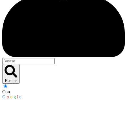
Buscar
Con
G
o
o
g
l
e