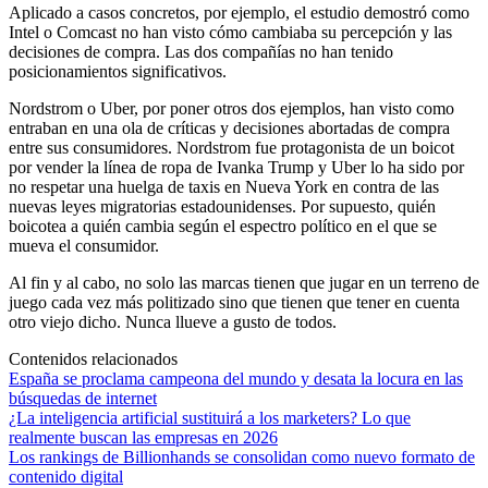
Aplicado a casos concretos, por ejemplo, el estudio demostró como
Intel o Comcast no han visto cómo cambiaba su percepción y las
decisiones de compra. Las dos compañías no han tenido
posicionamientos significativos.
Nordstrom o Uber, por poner otros dos ejemplos, han visto como
entraban en una ola de críticas y decisiones abortadas de compra
entre sus consumidores. Nordstrom fue protagonista de un boicot
por vender la línea de ropa de Ivanka Trump y Uber lo ha sido por
no respetar una huelga de taxis en Nueva York en contra de las
nuevas leyes migratorias estadounidenses. Por supuesto, quién
boicotea a quién cambia según el espectro político en el que se
mueva el consumidor.
Al fin y al cabo, no solo las marcas tienen que jugar en un terreno de
juego cada vez más politizado sino que tienen que tener en cuenta
otro viejo dicho. Nunca llueve a gusto de todos.
Contenidos relacionados
España se proclama campeona del mundo y desata la locura en las
búsquedas de internet
¿La inteligencia artificial sustituirá a los marketers? Lo que
realmente buscan las empresas en 2026
Los rankings de Billionhands se consolidan como nuevo formato de
contenido digital