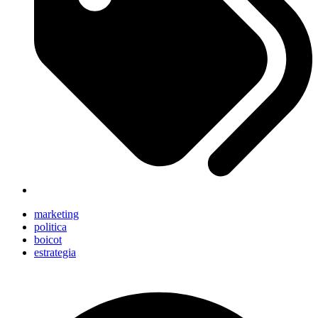
marketing
politica
boicot
estrategia