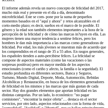
El informe además revela un nuevo concepto de felicidad del 2017,
mucho más real y presente en el día a día, denominado
microfelicidad. Este se com- pone por la suma de pequeños
momentos basados en el "aquí y ahora" y retos alcanzables en el
corto-medio plazo; es decir, sueños en el marco de lo posible. El
género y la edad son también elementos importantes a la hora de la
percepción de la felicidad y de cómo las marcas in?uyen en ella. Las
mujeres tienen una mayor tendencia a sentirse felices, pero los
hombres le dan más importancia a las marcas como generadoras de
felicidad. Por edad, los más jóvenes se muestran más de acuerdo que
los comprendidos en el rango de 35 a 55 años. En rasgos generales,
los españoles tienden a auto-percibirse felices. La felicidad se
compone de aspectos materiales (como las vacaciones o las
sorpresas positivas) pero en mayor medida de los aspectos
emocionales (como el cariño y afecto, la familia o la seguridad). El
estudio profundiza en diferentes sectores, Banca y Seguros,
Turismo, Mundo Digital, Deporte, Moda, Automoción, Bebidas
Alcohólicas y Restauración, en busca de los elementos generadores
de felicidad en los mismos y las marcas que más gustan de cada
sector. Hay dos grandes elementos que aportan felicidad en las
distintas categorías. Por un lado, lo económico: "no pagar
comisiones", "encontrar la mejor oferta"… destaca en el sector
servicios, por otro lado, aspectos relacionados con la forma de vida,
"comodidad", "facilidad" o "libertad", que se hallan principalmente