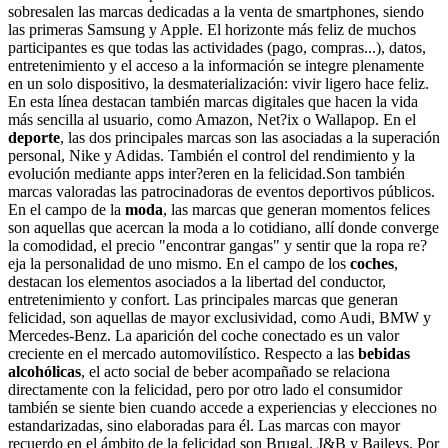
sobresalen las marcas dedicadas a la venta de smartphones, siendo
las primeras Samsung y Apple. El horizonte más feliz de muchos
participantes es que todas las actividades (pago, compras...), datos,
entretenimiento y el acceso a la información se integre plenamente
en un solo dispositivo, la desmaterialización: vivir ligero hace feliz.
En esta línea destacan también marcas digitales que hacen la vida
más sencilla al usuario, como Amazon, Net?ix o Wallapop. En el
deporte
, las dos principales marcas son las asociadas a la superación
personal, Nike y Adidas. También el control del rendimiento y la
evolución mediante apps inter?eren en la felicidad.Son también
marcas valoradas las patrocinadoras de eventos deportivos públicos.
En el campo de la
moda
, las marcas que generan momentos felices
son aquellas que acercan la moda a lo cotidiano, allí donde converge
la comodidad, el precio "encontrar gangas" y sentir que la ropa re?
eja la personalidad de uno mismo. En el campo de los
coches
,
destacan los elementos asociados a la libertad del conductor,
entretenimiento y confort. Las principales marcas que generan
felicidad, son aquellas de mayor exclusividad, como Audi, BMW y
Mercedes-Benz. La aparición del coche conectado es un valor
creciente en el mercado automovilístico. Respecto a las
bebidas
alcohólicas
, el acto social de beber acompañado se relaciona
directamente con la felicidad, pero por otro lado el consumidor
también se siente bien cuando accede a experiencias y elecciones no
estandarizadas, sino elaboradas para él. Las marcas con mayor
recuerdo en el ámbito de la felicidad son Brugal, J&B y Baileys. Por