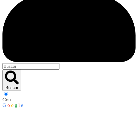
Buscar
Con
G
o
o
g
l
e