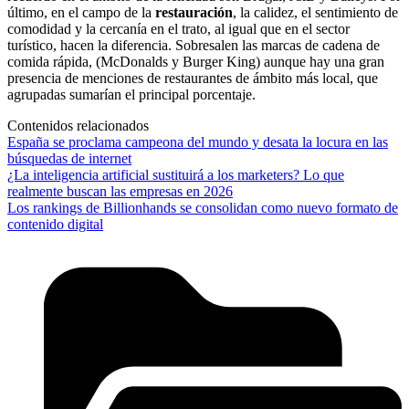
último, en el campo de la
restauración
, la calidez, el sentimiento de
comodidad y la cercanía en el trato, al igual que en el sector
turístico, hacen la diferencia. Sobresalen las marcas de cadena de
comida rápida, (McDonalds y Burger King) aunque hay una gran
presencia de menciones de restaurantes de ámbito más local, que
agrupadas sumarían el principal porcentaje.
Contenidos relacionados
España se proclama campeona del mundo y desata la locura en las
búsquedas de internet
¿La inteligencia artificial sustituirá a los marketers? Lo que
realmente buscan las empresas en 2026
Los rankings de Billionhands se consolidan como nuevo formato de
contenido digital