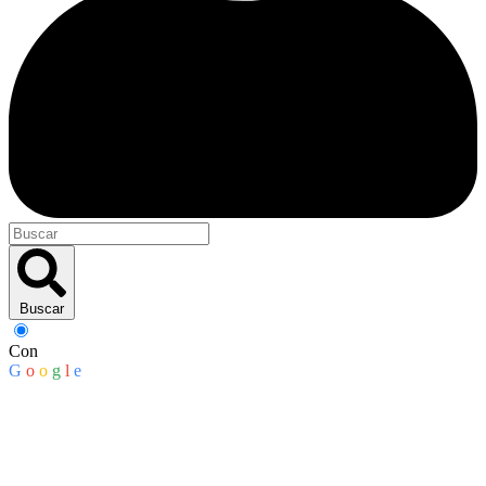
Buscar
Con
G
o
o
g
l
e