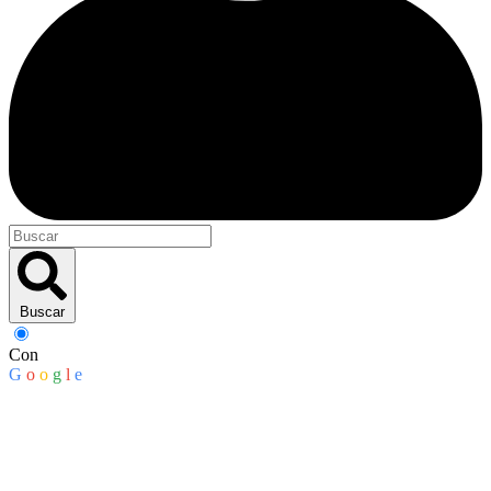
Buscar
Con
G
o
o
g
l
e