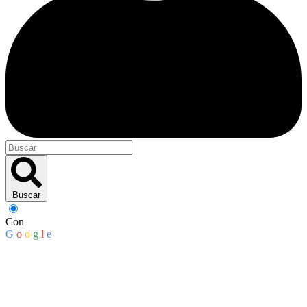
Buscar
Con
G
o
o
g
l
e