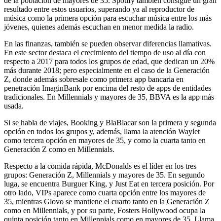
de la población de mayores de 35. Spotify también consigue un gran
resultado entre estos usuarios, superando ya al reproductor de
música como la primera opción para escuchar música entre los más
jóvenes, quienes además escuchan en menor medida la radio.
En las finanzas, también se pueden observar diferencias llamativas.
En este sector destaca el crecimiento del tiempo de uso al día con
respecto a 2017 para todos los grupos de edad, que dedican un 20%
más durante 2018; pero especialmente en el caso de la Generación
Z, donde además sobresale como primera app bancaria en
penetración ImaginBank por encima del resto de apps de entidades
tradicionales. En Millennials y mayores de 35, BBVA es la app más
usada.
Si se habla de viajes, Booking y BlaBlacar son la primera y segunda
opción en todos los grupos y, además, llama la atención Waylet
como tercera opción en mayores de 35, y como la cuarta tanto en
Generación Z como en MiIlennials.
Respecto a la comida rápida, McDonalds es el líder en los tres
grupos: Generación Z, Millennials y mayores de 35. En segundo
luga, se encuentra Burguer King, y Just Eat en tercera posición. Por
otro lado, VIPs aparece como cuarta opción entre los mayores de
35, mientras Glovo se mantiene el cuarto tanto en la Generación Z
como en Millennials, y por su parte, Fosters Hollywood ocupa la
quinta posición tanto en Millennials como en mayores de 35. Llama