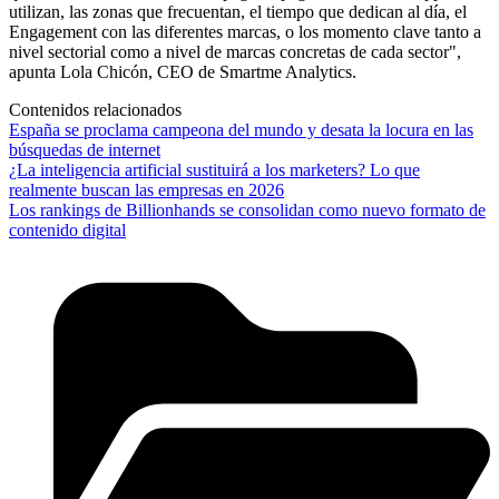
utilizan, las zonas que frecuentan, el tiempo que dedican al día, el
Engagement con las diferentes marcas, o los momento clave tanto a
nivel sectorial como a nivel de marcas concretas de cada sector",
apunta Lola Chicón, CEO de Smartme Analytics.
Contenidos relacionados
España se proclama campeona del mundo y desata la locura en las
búsquedas de internet
¿La inteligencia artificial sustituirá a los marketers? Lo que
realmente buscan las empresas en 2026
Los rankings de Billionhands se consolidan como nuevo formato de
contenido digital