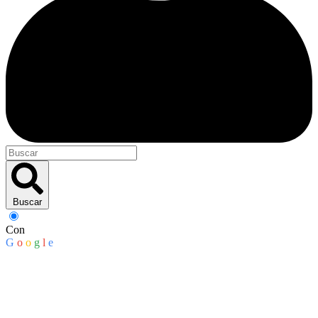
Buscar
Con
G
o
o
g
l
e