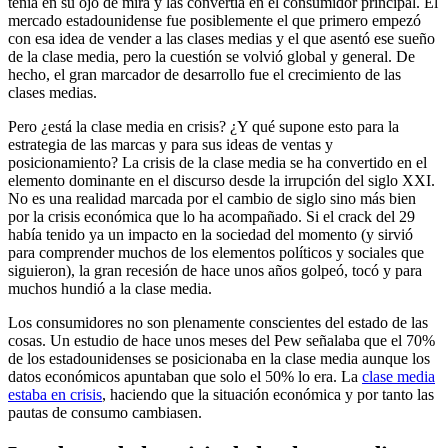
tenía en su ojo de mira y las convertía en el consumidor principal. El
mercado estadounidense fue posiblemente el que primero empezó
con esa idea de vender a las clases medias y el que asentó ese sueño
de la clase media, pero la cuestión se volvió global y general. De
hecho, el gran marcador de desarrollo fue el crecimiento de las
clases medias.
Pero ¿está la clase media en crisis? ¿Y qué supone esto para la
estrategia de las marcas y para sus ideas de ventas y
posicionamiento? La crisis de la clase media se ha convertido en el
elemento dominante en el discurso desde la irrupción del siglo XXI.
No es una realidad marcada por el cambio de siglo sino más bien
por la crisis económica que lo ha acompañado. Si el crack del 29
había tenido ya un impacto en la sociedad del momento (y sirvió
para comprender muchos de los elementos políticos y sociales que
siguieron), la gran recesión de hace unos años golpeó, tocó y para
muchos hundió a la clase media.
Los consumidores no son plenamente conscientes del estado de las
cosas. Un estudio de hace unos meses del Pew señalaba que el 70%
de los estadounidenses se posicionaba en la clase media aunque los
datos económicos apuntaban que solo el 50% lo era. La
clase media
estaba en crisis
, haciendo que la situación económica y por tanto las
pautas de consumo cambiasen.