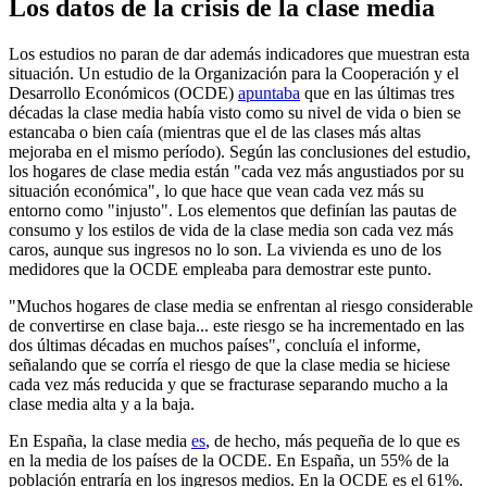
Los datos de la crisis de la clase media
Los estudios no paran de dar además indicadores que muestran esta
situación. Un estudio de la Organización para la Cooperación y el
Desarrollo Económicos (OCDE)
apuntaba
que en las últimas tres
décadas la clase media había visto como su nivel de vida o bien se
estancaba o bien caía (mientras que el de las clases más altas
mejoraba en el mismo período). Según las conclusiones del estudio,
los hogares de clase media están "cada vez más angustiados por su
situación económica", lo que hace que vean cada vez más su
entorno como "injusto". Los elementos que definían las pautas de
consumo y los estilos de vida de la clase media son cada vez más
caros, aunque sus ingresos no lo son. La vivienda es uno de los
medidores que la OCDE empleaba para demostrar este punto.
"Muchos hogares de clase media se enfrentan al riesgo considerable
de convertirse en clase baja... este riesgo se ha incrementado en las
dos últimas décadas en muchos países", concluía el informe,
señalando que se corría el riesgo de que la clase media se hiciese
cada vez más reducida y que se fracturase separando mucho a la
clase media alta y a la baja.
En España, la clase media
es
, de hecho, más pequeña de lo que es
en la media de los países de la OCDE. En España, un 55% de la
población entraría en los ingresos medios. En la OCDE es el 61%.