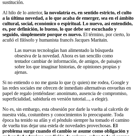
sustitución.
Al hilo de lo anterior,
la novolatría es, en sentido estricto, el culto
a la última novedad, a lo que acaba de emerger, sea en el ámbito
cultural, social, económico o espiritual. Lo nuevo, así entendido,
es, por definición, lo bueno, lo que debe ser escuchado y
seguido, simplemente porque es nuevo.
El término, por cierto, lo
acuñó el filósofo y humanista francés Jacques Maritain.
Las nuevas tecnologías han alimentado la búsqueda
obsesiva de la novedad. Ahora es tan sencillo como
tentador cambiar de información, de amigos, de paisajes
sobre los que imaginar historias, de opiniones propias y
ajenas.
Si no entiendo o no me gusta lo que (y quien) me rodea, Google y
las redes sociales me ofrecen de inmediato alternativas envueltas en
papel de regalo (entiéndase: anonimato, ausencia de compromiso,
superficialidad, sabiduría en versión tutorial..., a elegir).
No es, sin embargo, esta obsesión por darle la vuelta al calcetín de
nuestra vida, costumbres y conocimientos lo preocupante. Toda
época ha tenido su afán y el péndulo siempre ha tomado el camino
de vuelta tras dejar una estela de novedades provechosas.
El
problema surge cuando el cambio se asume como obligación y