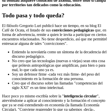
su bondad adquiere condición de axioma, sobre todo si campa
por territorios tan delicados como la educación.
Todo pasa y todo queda?
El filósofo Gregorio Luri publicó hace un tiempo, en su blog El
Café de Ocata, el listado de sus
convicciones pedagógicas
que, en
forma de advertencia, remite a quien le invita a participar en ciertos
encuentros relacionados. No tiene desperdicio, así que me permitiré
entresacar alguna de tales "convicciones".
Entiendo la novolatría como un síntoma de la decadencia del
discurso pedagógico.
No creo que las tecnologías (nuevas o viejas) sean otra cosa
que prótesis antropológicas que amplifican, para bien o para
mal, lo que cada uno ya es.
Soy un defensor firme -cada vez más firme- del peso del
conocimiento en la formación de una persona.
Creo que el discurso sobre las llamadas "competencias del
siglo XXI" es un timo intelectual.
Hace poco yo mismo escribía sobre la "
inteligencia circular
",
atreviéndome a aplicar al conocimiento y la formación el concepto
que ya se está extendiendo en economía (la llamada Economía
Circular). "Conviene reaprender lo que ya sabemos -decía-,