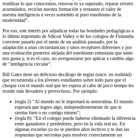
reutilizar lo que conocemos, renovar lo ya superado, reparar errores
acumulados, reciclar nuestra formación y restaurar el valor de
nuestra inteligencia a veces sometido al puro esnobismo de la
modernidad".
Por eso, este interés por adjudicar todas las bondades pedagógicas a
lo último importado de Silicon Valley o de los colegios de Finlandia
conviene pasarlo por el tamiz de un análisis pausado, por la
adaptación a unas circunstancias y unos receptores diferentes y por
una evaluación posterior alejada del esnobismo entusiasta que tanto
nos gusta y, si es el caso, no avergonzarse por aplicar a cambio algo
de "inteligencia circular".
Bill Gates tiene un delicioso decálogo de reglas (once, en realidad)
que recomienda a los jóvenes estudiantes sobre todo para que el
choque con el mundo real que les espera al cabo de poco tiempo les
resulte más llevadero y provechoso. Por ejemplo:
(regla 2) "Al mundo no le importará tu autoestima. El mundo
esperará que logres algo, independientemente de que te
sientas bien o no contigo mismo";
(regla 8): "En el colegio puede haberse eliminado la diferencia
entre ganadores y perdedores, pero en la vida real no. En
algunas escuelas ya no se pierden años lectivos y te dan las
respuestas que necesitas para resolver correctamente un