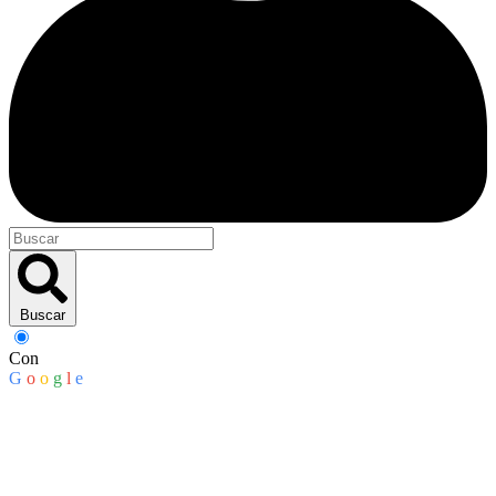
Buscar
Con
G
o
o
g
l
e