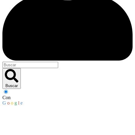
Buscar
Con
G
o
o
g
l
e