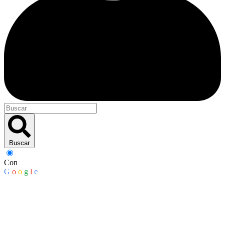
Buscar
Con
G
o
o
g
l
e