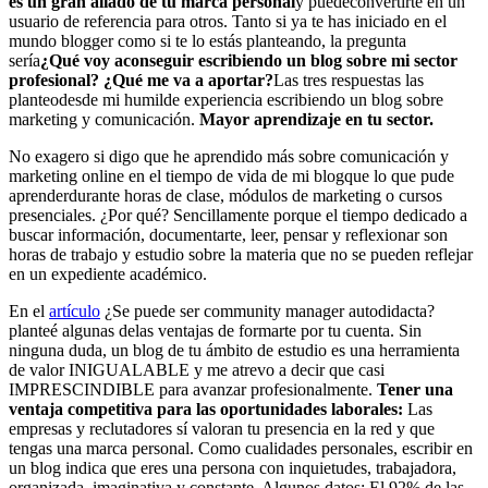
es un gran aliado de tu marca personal
y puedeconvertirte en un
usuario de referencia para otros. Tanto si ya te has iniciado en el
mundo blogger como si te lo estás planteando, la pregunta
sería
¿Qué voy aconseguir escribiendo un blog sobre mi sector
profesional? ¿Qué me va a aportar?
Las tres respuestas las
planteodesde mi humilde experiencia escribiendo un blog sobre
marketing y comunicación.
Mayor aprendizaje en tu sector.
No exagero si digo que he aprendido más sobre comunicación y
marketing online en el tiempo de vida de mi blogque lo que pude
aprenderdurante horas de clase, módulos de marketing o cursos
presenciales. ¿Por qué? Sencillamente porque el tiempo dedicado a
buscar información, documentarte, leer, pensar y reflexionar son
horas de trabajo y estudio sobre la materia que no se pueden reflejar
en un expediente académico.
En el
artículo
¿Se puede ser community manager autodidacta?
planteé algunas delas ventajas de formarte por tu cuenta. Sin
ninguna duda, un blog de tu ámbito de estudio es una herramienta
de valor INIGUALABLE y me atrevo a decir que casi
IMPRESCINDIBLE para avanzar profesionalmente.
Tener una
ventaja competitiva para las oportunidades laborales:
Las
empresas y reclutadores sí valoran tu presencia en la red y que
tengas una marca personal. Como cualidades personales, escribir en
un blog indica que eres una persona con inquietudes, trabajadora,
organizada, imaginativa y constante. Algunos datos: El 92% de las