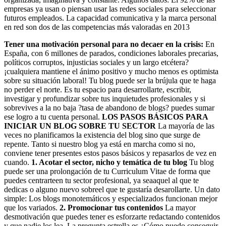
empresas ya usan o piensan usar las redes sociales para seleccionar
futuros empleados. La capacidad comunicativa y la marca personal
en red son dos de las competencias más valoradas en 2013
Tener una motivación personal para no decaer en la crisis:
En
España, con 6 millones de parados, condiciones laborales precarias,
políticos corruptos, injusticias sociales y un largo etcétera?
¡cualquiera mantiene el ánimo positivo y mucho menos es optimista
sobre su situación laboral! Tu blog puede ser la brújula que te haga
no perder el norte. Es tu espacio para desarrollarte, escribir,
investigar y profundizar sobre tus inquietudes profesionales y si
sobrevives a la no baja ?tasa de abandono de blogs? puedes sumar
ese logro a tu cuenta personal.
LOS PASOS BÁSICOS PARA
INICIAR UN BLOG SOBRE TU SECTOR
La mayoría de las
veces no planificamos la existencia del blog sino que surge de
repente. Tanto si nuestro blog ya está en marcha como si no,
conviene tener presentes estos pasos básicos y repasarlos de vez en
cuando.
1. Acotar el sector, nicho y temática de tu blog
Tu blog
puede ser una prolongación de tu Curriculum Vitae de forma que
puedes centrarteen tu sector profesional, ya seaaquel al que te
dedicas o alguno nuevo sobreel que te gustaría desarollarte. Un dato
simple: Los blogs monotemáticos y especializados funcionan mejor
que los variados.
2. Promocionar tus contenidos
La mayor
desmotivación que puedes tener es esforzarte redactando contenidos
y que nadie los lea. La pregunta estrella es ¿Cómo puedo conseguir