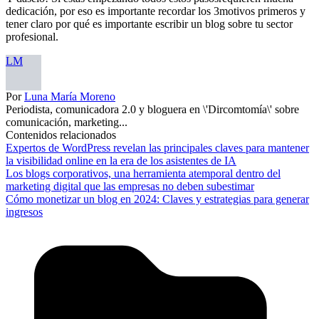
dedicación, por eso es importante recordar los 3motivos primeros y
tener claro por qué es importante escribir un blog sobre tu sector
profesional.
LM
Por
Luna María Moreno
Periodista, comunicadora 2.0 y bloguera en \'Dircomtomía\' sobre
comunicación, marketing...
Contenidos relacionados
Expertos de WordPress revelan las principales claves para mantener
la visibilidad online en la era de los asistentes de IA
Los blogs corporativos, una herramienta atemporal dentro del
marketing digital que las empresas no deben subestimar
Cómo monetizar un blog en 2024: Claves y estrategias para generar
ingresos