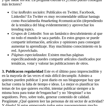
más lectores?
Usa lasRedes sociales
: Publícalos en Twitter, Facebook,
Linkedin? En Twitter es muy recomendable utilizar hastags
como #socialmedia #marketing #comunicación (dependiendo
de la temática del blog evidentemente) y aprovechar los
trending topics.
Grupos de Linkedin
: Son un fantástico descubrimiento al que
no todo el mundo le saca partido. En estos grupos se puede
compartir información, artículos y opiniones para conseguir
aumentar tu aprendizaje. Hay muchísimo conocimiento en la
red. Aprovéchalo.
Páginas especializadas
: Existen muchas páginas
específicasdonde puedes compartir artículos clasificados por
temáticas, votar y valorar las publicaciones de otros.
3. Publicacon regularidad
Este es el último paso imprescindible y
en la mayoría de las veces el más difícil decumplir. Admiro a
quienes pueden publicar 1 post diario en sus blogsporque hay que
luchar contra la falta de tiempo e ideas. Lo mejor es planificar los
temas de los que quieres escribir, intentar publicar siempre a la
misma hora para tratar de?enganchar? y no ?despistar? a tus
seguidores. Pero, sobre todo, generar contenido de calidad.
Pregúntate ¿Qué quieren leer las personas de mi sector de actividad?
Y dáselo! Si estas empezando todos estos pasosrequieren mucha