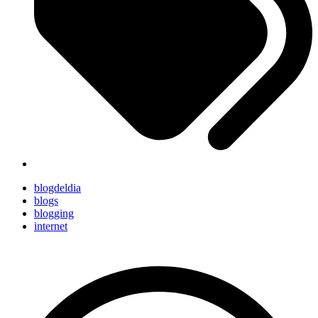
blogdeldia
blogs
blogging
internet