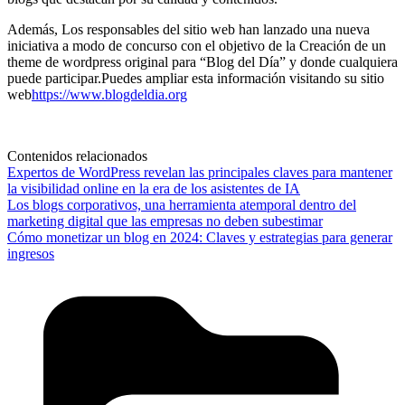
Además, Los responsables del sitio web han lanzado una nueva
iniciativa a modo de concurso con el objetivo de la Creación de un
theme de wordpress original para “Blog del Día” y donde cualquiera
puede participar.Puedes ampliar esta información visitando su sitio
web
https://www.blogdeldia.org
Contenidos relacionados
Expertos de WordPress revelan las principales claves para mantener
la visibilidad online en la era de los asistentes de IA
Los blogs corporativos, una herramienta atemporal dentro del
marketing digital que las empresas no deben subestimar
Cómo monetizar un blog en 2024: Claves y estrategias para generar
ingresos