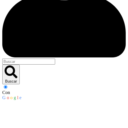
Buscar
Con
G
o
o
g
l
e