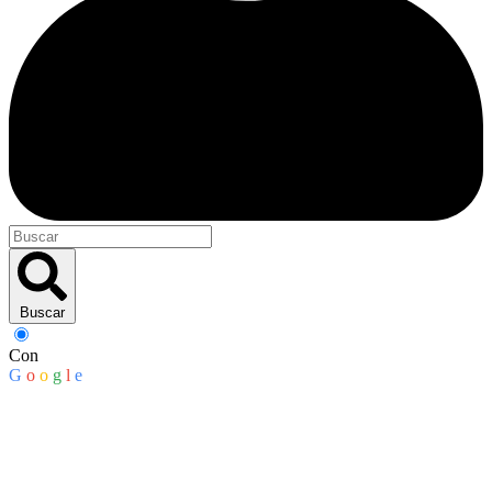
Buscar
Con
G
o
o
g
l
e