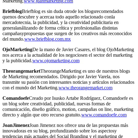
Marketing.
www.juanmarketing.com
Briefblog
Briefblog es sin duda otrode los blogsrecomendados
quenos descubre y acercaa todo aquello relacionado conla
mercadotecnia, la publicidad, y la creatividad publicitaria en
generalanálizando de forma crítica y profesionallas distintas
campañasypropuestas que surgen de los creativos más reconocidos
del mundo.
www.briefblog.com.mx
OjoMarketing
De la mano de Javier Casares, el blog OjoMarketing
nos acerca a la actualidad de los negociosen el sector del marketing
y la publicidad.
www.ojomarketing.com
Theorangemarket
TheorangeMarketing es uno de nuestros blogs
de Marketing recomendados. Dirigido por Javier Varela, nos
transmite su pasión con interesantes noticias y artículos relacionados
con el mundo del Marketing.
www.theorangemarket.com
Comandoefe
Creado por Isusko Artabe Rodríguez, Comandoefe es
un blog sobre creatividad, publicidad, nuevas formas de
comunicación, diseño gráfico, motion, campañas on line, marketing
directo y algún que otro recurso gratuito.
www.comandoefe.com
JoanJimenez
Joan Jimenez nos ofrece una de las propuestas más
innovadoras en su blog, profundizando sobre los aspectosy
tendencias más actuales del Social Branding y el marketing de