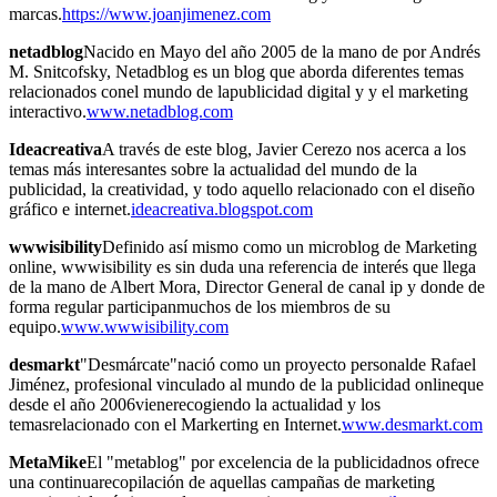
marcas.
https://www.joanjimenez.com
netadblog
Nacido en Mayo del año 2005 de la mano de por Andrés
M. Snitcofsky, Netadblog es un blog que aborda diferentes temas
relacionados conel mundo de lapublicidad digital y y el marketing
interactivo.
www.netadblog.com
Ideacreativa
A través de este blog, Javier Cerezo nos acerca a los
temas más interesantes sobre la actualidad del mundo de la
publicidad, la creatividad, y todo aquello relacionado con el diseño
gráfico e internet.
ideacreativa.blogspot.com
wwwisibility
Definido así mismo como un microblog de Marketing
online, wwwisibility es sin duda una referencia de interés que llega
de la mano de Albert Mora, Director General de canal ip y donde de
forma regular participanmuchos de los miembros de su
equipo.
www.wwwisibility.com
desmarkt
"Desmárcate"nació como un proyecto personalde Rafael
Jiménez, profesional vinculado al mundo de la publicidad onlineque
desde el año 2006vienerecogiendo la actualidad y los
temasrelacionado con el Markerting en Internet.
www.desmarkt.com
MetaMike
El "metablog" por excelencia de la publicidadnos ofrece
una continuarecopilación de aquellas campañas de marketing