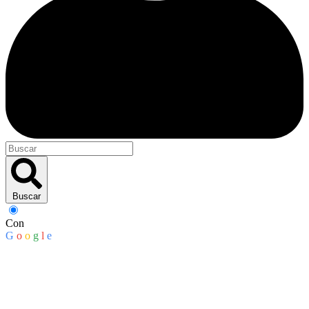
Buscar
Con
G
o
o
g
l
e