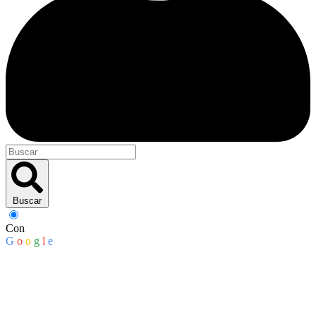
Buscar
Con
G
o
o
g
l
e