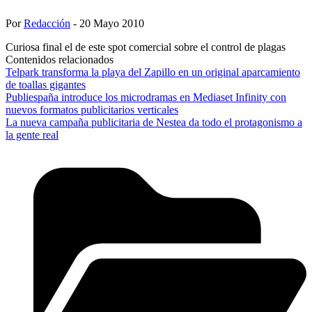
Por
Redacción
- 20 Mayo 2010
Curiosa final el de este spot comercial sobre el control de plagas
Contenidos relacionados
Telpark transforma la playa del Zapillo en un original aparcamiento
de toallas gigantes
Publiespaña introduce los microdramas en Mediaset Infinity con
nuevos formatos publicitarios verticales
La nueva campaña publicitaria de Nestea da todo el protagonismo a
la gente real