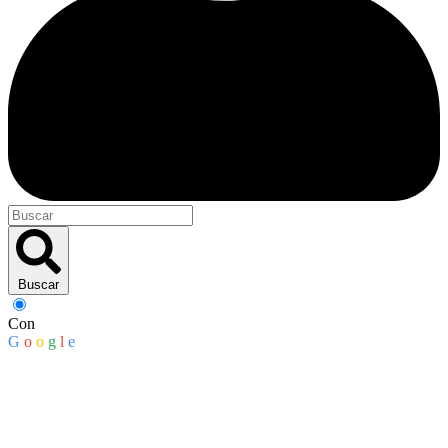
Buscar
Con
G
o
o
g
l
e