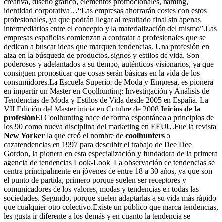
creativa, diseño gráfico, elementos promocionales, naming,
identidad corporativa…“Las empresas ahorrarán costes con estos
profesionales, ya que podrán llegar al resultado final sin apenas
intermediarios entre el concepto y la materialización del mismo”.Las
empresas españolas comienzan a contratar a profesionales que se
dedican a buscar ideas que marquen tendencias. Una profesión en
alza en la búsqueda de productos, signos y estilos de vida. Son
poderosos y adelantados a su tiempo, auténticos visionarios, ya que
consiguen pronosticar que cosas serán básicas en la vida de los
consumidores.La Escuela Superior de Moda y Empresa, es pionera
en impartir un Master en Coolhunting: Investigación y Análisis de
Tendencias de Moda y Estilos de Vida desde 2005 en España. La
VII Edición del Master inicia en Octubre de 2008.
Inicios de la
profesión
El Coolhunting nace de forma espontánea a principios de
los 90 como nueva disciplina del marketing en EEUU.Fue la revista
New Yorker
la que creó el nombre de
coolhunters
o
cazatendencias en 1997 para describir el trabajo de Dee Dee
Gordon, la pionera en esta especialización y fundadora de la primera
agencia de tendencias Look-Look. La observación de tendencias se
centra principalmente en jóvenes de entre 18 a 30 años, ya que son
el punto de partida, primero porque suelen ser receptores y
comunicadores de los valores, modas y tendencias en todas las
sociedades. Segundo, porque suelen adaptarlas a su vida más rápido
que cualquier otro colectivo.Existe un público que marca tendencias,
les gusta ir diferente a los demás y en cuanto la tendencia se