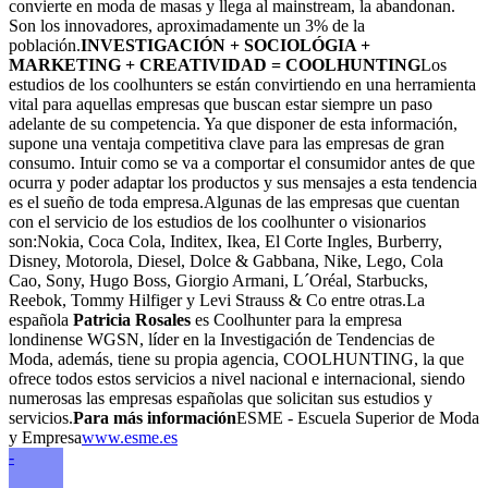
convierte en moda de masas y llega al mainstream, la abandonan.
Son los innovadores, aproximadamente un 3% de la
población.
INVESTIGACIÓN + SOCIOLÓGIA +
MARKETING + CREATIVIDAD = COOLHUNTING
Los
estudios de los coolhunters se están convirtiendo en una herramienta
vital para aquellas empresas que buscan estar siempre un paso
adelante de su competencia. Ya que disponer de esta información,
supone una ventaja competitiva clave para las empresas de gran
consumo. Intuir como se va a comportar el consumidor antes de que
ocurra y poder adaptar los productos y sus mensajes a esta tendencia
es el sueño de toda empresa.Algunas de las empresas que cuentan
con el servicio de los estudios de los coolhunter o visionarios
son:Nokia, Coca Cola, Inditex, Ikea, El Corte Ingles, Burberry,
Disney, Motorola, Diesel, Dolce & Gabbana, Nike, Lego, Cola
Cao, Sony, Hugo Boss, Giorgio Armani, L´Oréal, Starbucks,
Reebok, Tommy Hilfiger y Levi Strauss & Co entre otras.La
española
Patricia Rosales
es Coolhunter para la empresa
londinense WGSN, líder en la Investigación de Tendencias de
Moda, además, tiene su propia agencia, COOLHUNTING, la que
ofrece todos estos servicios a nivel nacional e internacional, siendo
numerosas las empresas españolas que solicitan sus estudios y
servicios.
Para más información
ESME - Escuela Superior de Moda
y Empresa
www.esme.es
-