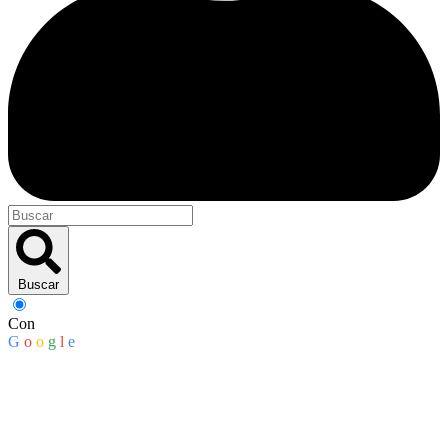
Buscar
Con
G
o
o
g
l
e