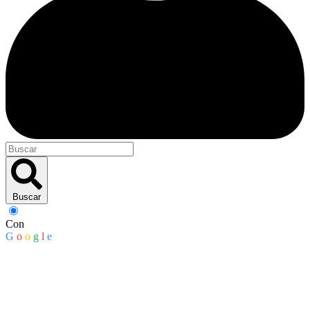
Buscar
Con
G
o
o
g
l
e