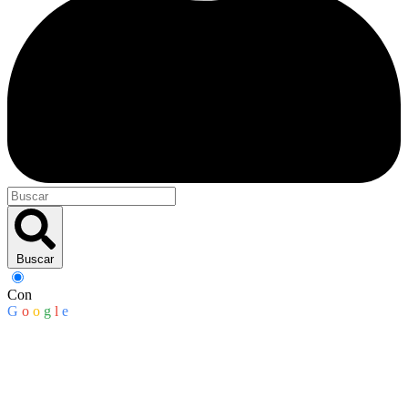
Buscar
Con
G
o
o
g
l
e