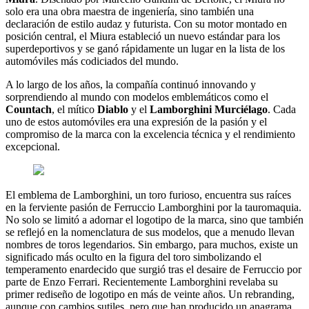
solo era una obra maestra de ingeniería, sino también una
declaración de estilo audaz y futurista. Con su motor montado en
posición central, el Miura estableció un nuevo estándar para los
superdeportivos y se ganó rápidamente un lugar en la lista de los
automóviles más codiciados del mundo.
A lo largo de los años, la compañía continuó innovando y
sorprendiendo al mundo con modelos emblemáticos como el
Countach
, el mítico
Diablo
y el
Lamborghini Murciélago
. Cada
uno de estos automóviles era una expresión de la pasión y el
compromiso de la marca con la excelencia técnica y el rendimiento
excepcional.
El emblema de Lamborghini, un toro furioso, encuentra sus raíces
en la ferviente pasión de Ferruccio Lamborghini por la tauromaquia.
No solo se limitó a adornar el logotipo de la marca, sino que también
se reflejó en la nomenclatura de sus modelos, que a menudo llevan
nombres de toros legendarios. Sin embargo, para muchos, existe un
significado más oculto en la figura del toro simbolizando el
temperamento enardecido que surgió tras el desaire de Ferruccio por
parte de Enzo Ferrari. Recientemente Lamborghini revelaba su
primer rediseño de logotipo en más de veinte años. Un rebranding,
aunque con cambios sutiles, pero que han producido un anagrama