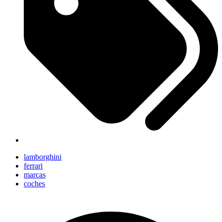
lamborghini
ferrari
marcas
coches